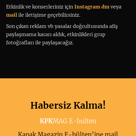
Etkinlik ve konserleriniz için
 Instagram dm
 veya 
mail
ile iletişime geçebilirsiniz. 
Son çıkan reklam vb yasalar doğrultusunda afiş
paylaşmama kararı aldık, etkinlikleri grup
fotoğrafları ile paylaşacağız.
Habersiz Kalma!
KPK
MAG E-bulten
Kapak Magazin E-bülten’ine mail