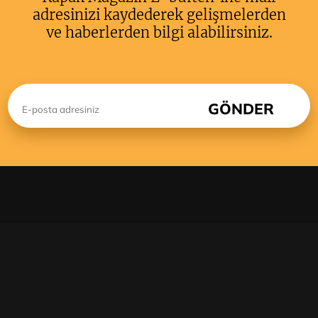
adresinizi kaydederek gelişmelerden
ve haberlerden bilgi alabilirsiniz.