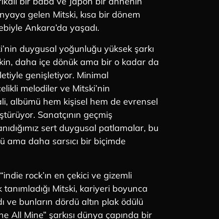
kalı bir baba ve Japon bir annenin
nyaya gelen Mitski, kısa bir dönem
bebiyle Ankara’da yaşadı.
ki’nin duygusal yoğunluğu yüksek şarkı
kin, daha içe dönük ama bir o kadar da
letiyle genişletiyor. Minimal
likli melodiler ve Mitski’nin
ali, albümü hem kişisel hem de evrensel
üştürüyor. Sanatçının geçmiş
nıdığımız sert duygusal patlamalar, bu
lü ama daha sarsıcı bir biçimde
indie rock’ın en çekici ve gizemli
 tanımladığı Mitski, kariyeri boyunca
ı ve bunların dördü altın plak ödülü
ne All Mine” şarkısı dünya çapında bir