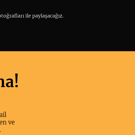
toğrafları ile paylaşacağız.
ma!
ail
en ve
.