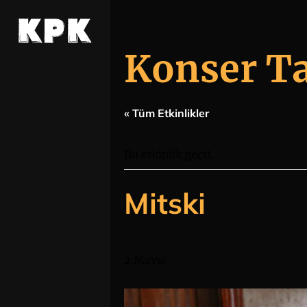
Konser T
« Tüm Etkinlikler
Bu etkinlik geçti.
Mitski
2 Mayıs