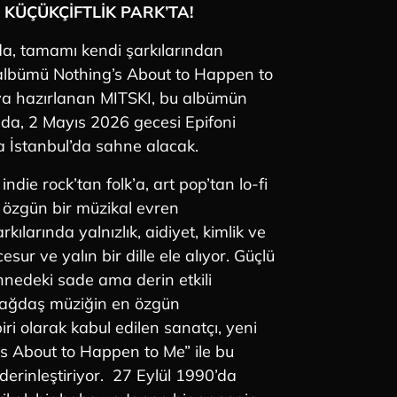
 KÜÇÜKÇİFTLİK PARK’TA!
a, tamamı kendi şarkılarından
albümü Nothing’s About to Happen to
ya hazırlanan MITSKI, bu albümün
da, 2 Mayıs 2026 gecesi Epifoni
 İstanbul’da sahne alacak.
ndie rock’tan folk’a, art pop’tan lo-fi
özgün bir müzikal evren
rkılarında yalnızlık, aidiyet, kimlik ve
cesur ve yalın bir dille ele alıyor. Güçlü
hnedeki sade ama derin etkili
çağdaş müziğin en özgün
iri olarak kabul edilen sanatçı, yeni
s About to Happen to Me” ile bu
derinleştiriyor. 27 Eylül 1990’da