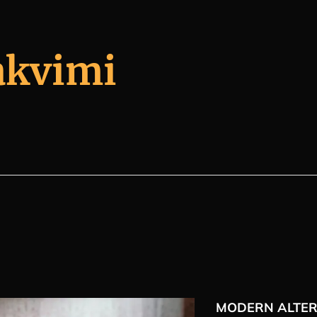
akvimi
MODERN ALTERN