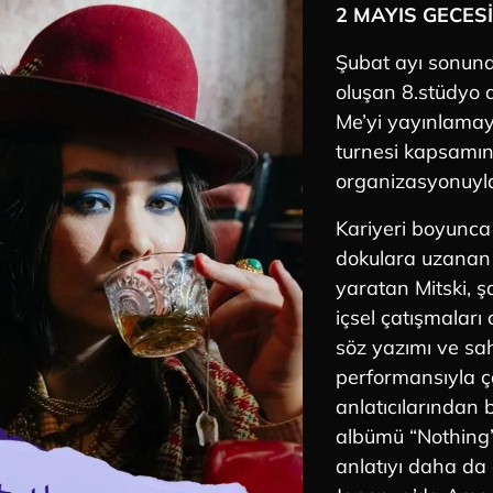
2 MAYIS GECESİ
Şubat ayı sonund
oluşan 8.stüdyo 
Me’yi yayınlama
turnesi kapsamın
organizasyonuyla
Kariyeri boyunca i
dokulara uzanan 
yaratan Mitski, şa
içsel çatışmaları 
söz yazımı ve sa
performansıyla 
anlatıcılarından b
albümü “Nothing’
anlatıyı daha da 