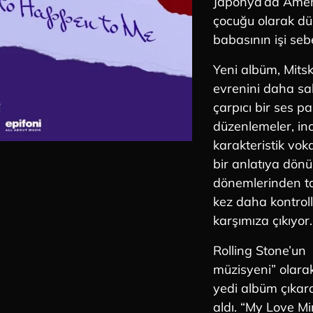
Japonya’da Ameri
çocuğu olarak dü
babasının işi se
Yeni albüm, Mits
evrenini daha sa
çarpıcı bir ses pa
düzenlemeler, ince
karakteristik vok
bir anlatıya dön
dönemlerinden ta
kez daha kontrol
karşımıza çıkıyor.
Rolling Stone’un “
müzisyeni” olarak
yedi albüm çıkard
aldı. “My Love Mi