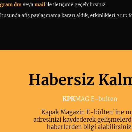
tagram dm
 veya 
mail
ile iletişime geçebilirsiniz. 
tusunda afiş paylaşmama kararı aldık, etkinlikleri grup fo
Habersiz Kal
KPK
MAG E-bulten
Kapak Magazin E-bülten’ine m
adresinizi kaydederek gelişmelerd
haberlerden bilgi alabilirsiniz