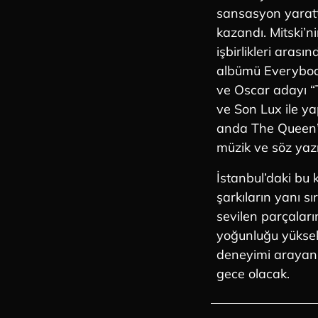
sansasyon yarattı
kazandı. Mitski’ni
işbirlikleri aras
albümü Everybody
ve Oscar adayı “T
ve Son Lux ile ya
anda The Queen’s
müzik ve söz yazı
İstanbul’daki bu 
şarkıların yanı s
sevilen parçaları
yoğunluğu yüksek
deneyimi arayan 
gece olacak.