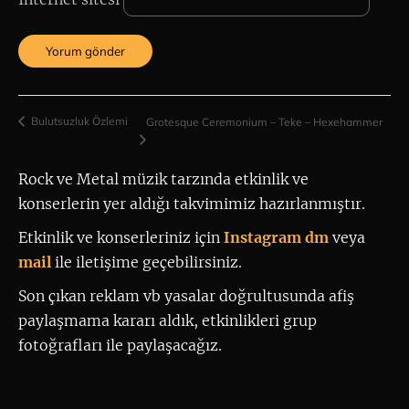
Bulutsuzluk Özlemi
Grotesque Ceremonium – Teke – Hexehammer
Rock ve Metal müzik tarzında etkinlik ve 
konserlerin yer aldığı takvimimiz hazırlanmıştır.
Etkinlik ve konserleriniz için
 Instagram dm
 veya 
mail
ile iletişime geçebilirsiniz. 
Son çıkan reklam vb yasalar doğrultusunda afiş
paylaşmama kararı aldık, etkinlikleri grup
fotoğrafları ile paylaşacağız.