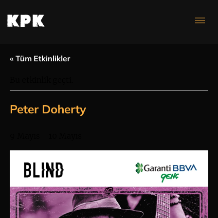
Konser Takvimi
« Tüm Etkinlikler
Bu etkinlik geçti.
Peter Doherty
9 Mayıs
-
10 Mayıs