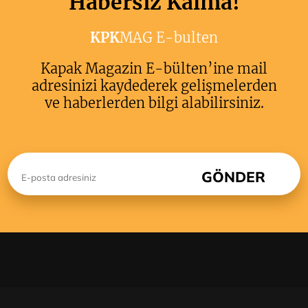
Habersiz Kalma!
KPK
MAG E-bulten
Kapak Magazin E-bülten’ine mail
adresinizi kaydederek gelişmelerden
ve haberlerden bilgi alabilirsiniz.