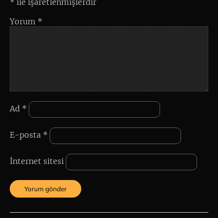
*
ile işaretlenmişlerdir
Yorum
*
Ad
*
E-posta
*
İnternet sitesi