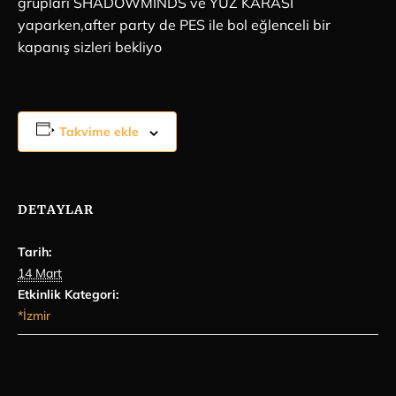
grupları SHADOWMINDS ve YÜZ KARASI
yaparken,after party de PES ile bol eğlenceli bir
kapanış sizleri bekliyo
Takvime ekle
DETAYLAR
Tarih:
14 Mart
Etkinlik Kategori:
*İzmir