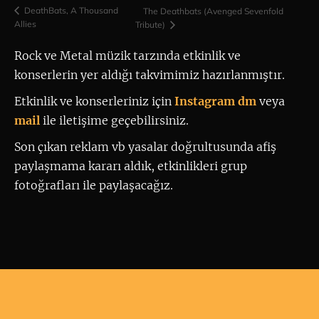
DeathBats, A Thousand
The Deathbats (Avenged Sevenfold
Allies
Tribute)
Rock ve Metal müzik tarzında etkinlik ve 
konserlerin yer aldığı takvimimiz hazırlanmıştır.
Etkinlik ve konserleriniz için
 Instagram dm
 veya 
mail
ile iletişime geçebilirsiniz. 
Son çıkan reklam vb yasalar doğrultusunda afiş
paylaşmama kararı aldık, etkinlikleri grup
fotoğrafları ile paylaşacağız.