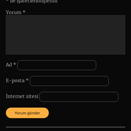
*
ile işaretlenmişlerdir
Yorum
*
Ad
*
E-posta
*
İnternet sitesi