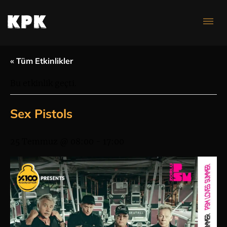
Konser Takvimi
« Tüm Etkinlikler
Bu etkinlik geçti.
Sex Pistols
25 Temmuz @ 08:00
-
17:00