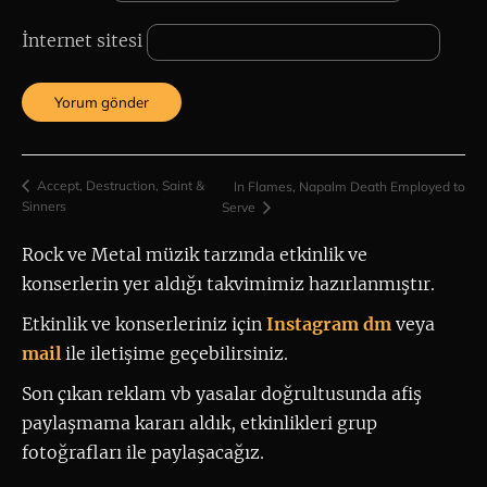
İnternet sitesi
Accept, Destruction, Saint &
In Flames, Napalm Death Employed to
Sinners
Serve
Rock ve Metal müzik tarzında etkinlik ve 
konserlerin yer aldığı takvimimiz hazırlanmıştır.
Etkinlik ve konserleriniz için
 Instagram dm
 veya 
mail
ile iletişime geçebilirsiniz. 
Son çıkan reklam vb yasalar doğrultusunda afiş
paylaşmama kararı aldık, etkinlikleri grup
fotoğrafları ile paylaşacağız.