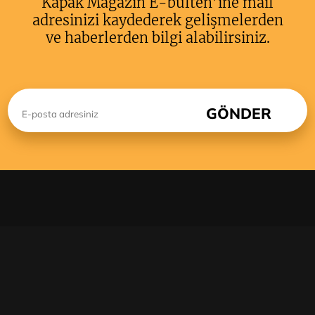
Kapak Magazin E-bülten’ine mail
adresinizi kaydederek gelişmelerden
ve haberlerden bilgi alabilirsiniz.