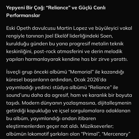
Yepyeni Bir Çağ: “Reliance” ve Güçlü Canlı
Performanslar
Eski Opeth davulcusu Martin Lopez ve büyüleyici vokal
rengiyle tanınan Joel Ekelöf liderliğindeki Soen,
kurulduğu günden bu yana progresif metalin teknik
keskinliğini, post-rock atmosferini ve derin melodik
yapıları harmanlayarak kendine has bir zirve yarattı.
İsveçli grup önceki albümü “Memorial” ile kazandığı
küresel başarıların ardından, Ocak 2026’da
yayımladığı yedinci stüdyo albümü “Reliance” ile
sound’unu daha da agresif, ham ve karanlık bir boyuta
taşıdı. Modern dünyanın yozlaşmasına, dijitalleşmenin
getirdiği kopukluğa ve içsel sorgulamalara odaklanan
bu albüm, yayımlandığı andan itibaren
eleştirmenlerden geçer not aldı. Müzikseverler;
albümün lokomotif şarkıları olan “Primal”, “Mercenary”