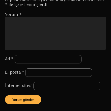
*
ile işaretlenmişlerdir
Yorum
*
Ad
*
E-posta
*
İnternet sitesi