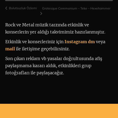
Bulutsuzluk Özlemi
Grotesque Ceremonium – Teke – Hexehammer
Rock ve Metal müzik tarzında etkinlik ve 
konserlerin yer aldığı takvimimiz hazırlanmıştır.
Etkinlik ve konserleriniz için
 Instagram dm
 veya 
mail
ile iletişime geçebilirsiniz. 
Son çıkan reklam vb yasalar doğrultusunda afiş
paylaşmama kararı aldık, etkinlikleri grup
fotoğrafları ile paylaşacağız.