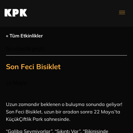
Konser Takvimi
« Tüm Etkinlikler
Bu etkinlik geçti.
Son Feci Bisiklet
22 Mayıs
Uzun zamandır beklenen o buluşma sonunda geliyor!
Son Feci Bisiklet, uzun bir aradan sonra 22 Mayıs’ta
KüçükÇiftlik Park sahnesinde.
“Galiba Sevmiyorlar”, “Sıkıntı Var”, “Bikinisinde