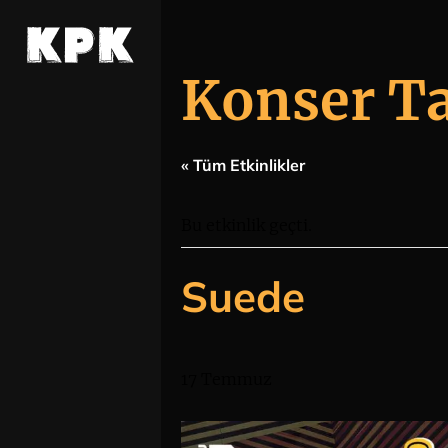
Konser T
« Tüm Etkinlikler
Bu etkinlik geçti.
Suede
17 Temmuz