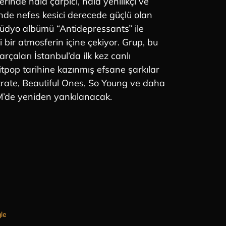
erinde hâlâ çarpıcı, hâlâ yenilikçi ve
nde nefes kesici derecede güçlü olan
üdyo albümü “Antidepressants” ile
ni bir atmosferin içine çekiyor. Grup, bu
rçaları İstanbul’da ilk kez canlı
itpop tarihine kazınmış efsane şarkılar
trate, Beautiful Ones, So Young ve daha
SM’de yeniden yankılanacak.
le