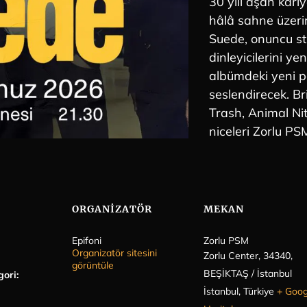
30 yılı aşan kariy
hâlâ sahne üzeri
Suede, onuncu st
dinleyicilerini ye
albümdeki yeni pa
seslendirecek. Br
Trash, Animal Ni
niceleri Zorlu P
ORGANIZATÖR
MEKAN
Epifoni
Zorlu PSM
Organizatör sitesini
Zorlu Center, 34340,
görüntüle
BEŞİKTAŞ / İstanbul
gori:
İstanbul
,
Türkiye
+ Goog