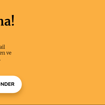
ma!
ail
en ve
.