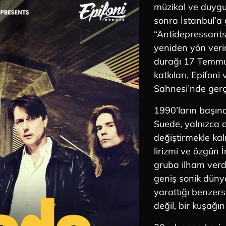
müzikal ve duygus
sonra İstanbul’a
“Antidepressants”
yeniden yön veri
durağı 17 Temm
katkıları, Epifon
Sahnesi’nde gerç
1990’ların başınd
Suede, yalnızca 
değiştirmekle kal
lirizmi ve özgün 
gruba ilham verd
geniş sonik düny
yarattığı benzers
değil, bir kuşağın