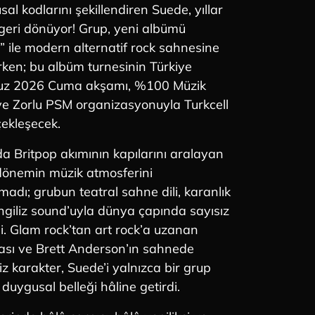
al kodlarını şekillendiren Suede, yıllar
 geri dönüyor! Grup, yeni albümü
 ile modern alternatif rock sahnesine
rken; bu albüm turnesinin Türkiye
uz 2026 Cuma akşamı, %100 Müzik
i ve Zorlu PSM organizasyonuyla Turkcell
ekleşecek.
a Britpop akımının kapılarını aralayan
dönemin müzik atmosferini
madı; grubun teatral sahne dili, karanlık
İngiliz sound’uyla dünya çapında sayısız
i. Glam rock’tan art rock’a uzanan
ası ve Brett Anderson’ın sahnede
iz karakter, Suede’i yalnızca bir grup
 duygusal belleği hâline getirdi.