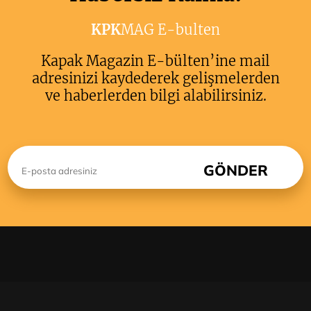
KPK
MAG E-bulten
Kapak Magazin E-bülten’ine mail
adresinizi kaydederek gelişmelerden
ve haberlerden bilgi alabilirsiniz.