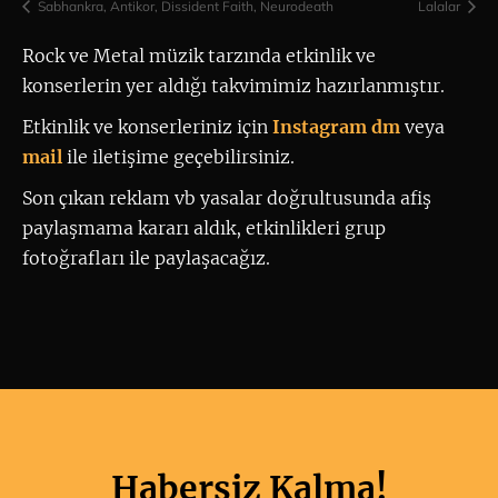
Sabhankra, Antikor, Dissident Faith, Neurodeath
Lalalar
Rock ve Metal müzik tarzında etkinlik ve 
konserlerin yer aldığı takvimimiz hazırlanmıştır.
Etkinlik ve konserleriniz için
 Instagram dm
 veya 
mail
ile iletişime geçebilirsiniz. 
Son çıkan reklam vb yasalar doğrultusunda afiş
paylaşmama kararı aldık, etkinlikleri grup
fotoğrafları ile paylaşacağız.
Habersiz Kalma!