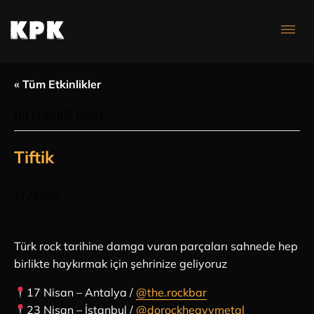
Konser Takvimi
« Tüm Etkinlikler
Bu etkinlik geçti.
Tiftik
17 Mayıs
Türk rock tarihine damga vuran parçaları sahnede hep
birlikte haykırmak için şehrinize geliyoruz
17 Nisan – Antalya /
@the.rockbar
23 Nisan – İstanbul /
@dorockheavymetal