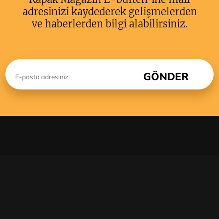
adresinizi kaydederek gelişmelerden
ve haberlerden bilgi alabilirsiniz.