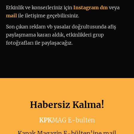
Etkinlik ve konserleriniz için
 Instagram dm
 veya 
mail
ile iletişime geçebilirsiniz. 
Son çıkan reklam vb yasalar doğrultusunda afiş
paylaşmama kararı aldık, etkinlikleri grup
fotoğrafları ile paylaşacağız.
Habersiz Kalma!
KPK
MAG E-bulten
Kapak Magazin E-bülten’ine mail