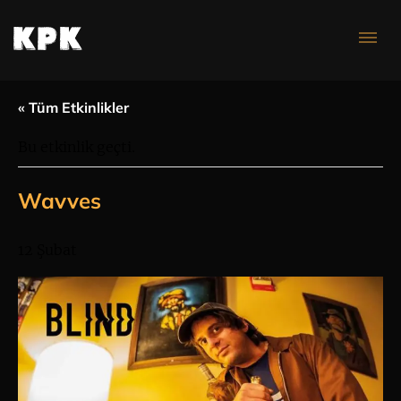
Konser Takvimi
« Tüm Etkinlikler
Bu etkinlik geçti.
Wavves
12 Şubat