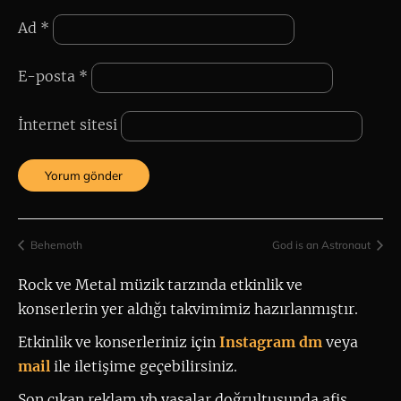
Ad
*
E-posta
*
İnternet sitesi
Behemoth
God is an Astronaut
Rock ve Metal müzik tarzında etkinlik ve 
konserlerin yer aldığı takvimimiz hazırlanmıştır.
Etkinlik ve konserleriniz için
 Instagram dm
 veya 
mail
ile iletişime geçebilirsiniz. 
Son çıkan reklam vb yasalar doğrultusunda afiş