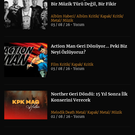
Bir Müzik Türü Değil, Bir Fikir
Albüm Haberi
/
Albüm Kritik
/
Kapak
/
Kritik
/
Metal
/
Müzik
03 / 08 / 26 •
Yorum
Action Man Geri Dönüyor… Peki Biz
Neyi Özlüyoruz?
Film Kritik
/
Kapak
/
Kritik
03 / 08 / 26 •
Yorum
Norther Geri Döndü: 15 Yıl Sonra İlk
Konserini Verecek
Melodik Death Metal
/
Kapak
/
Metal
/
Müzik
02 / 08 / 26 •
Yorum