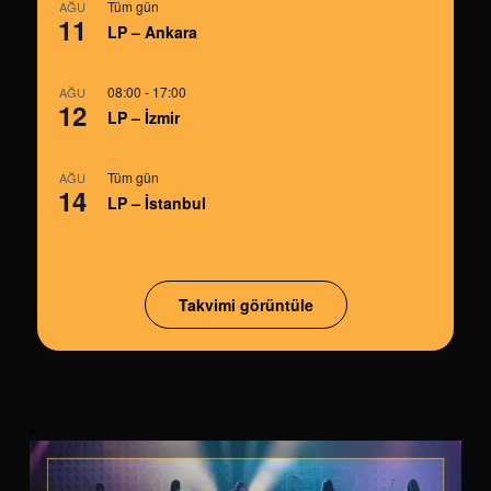
Tüm gün
AĞU
11
LP – Ankara
08:00
-
17:00
AĞU
12
LP – İzmir
Tüm gün
AĞU
14
LP – İstanbul
Takvimi görüntüle