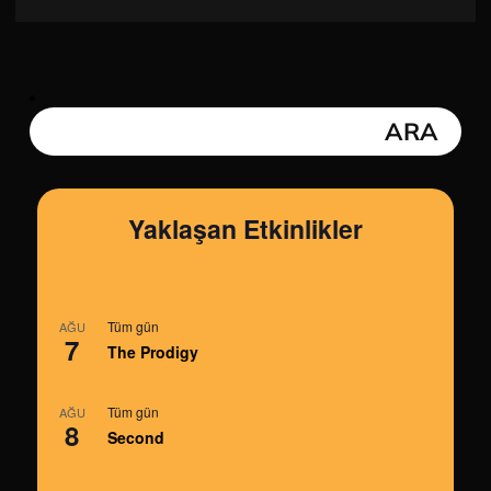
Yaklaşan Etkinlikler
Tüm gün
AĞU
7
The Prodigy
Tüm gün
AĞU
8
Second