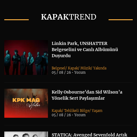
KAPAK
TREND
Linkin Park, UNSHATTER
Belgeselini ve Canlı Albümünü
Duyurdu
Belgesel
/
Kapak
/
Müzik
/
Yakında
05 / 08 / 26 •
Yorum
Kelly Osbourne’dan Sid Wilson’a
Yönelik Sert Paylaşımlar
Kapak
/
Tehlikeli Bölge
/
Yaşam
05 / 08 / 26 •
Yorum
STATICA: Avenged Sevenfold Artık