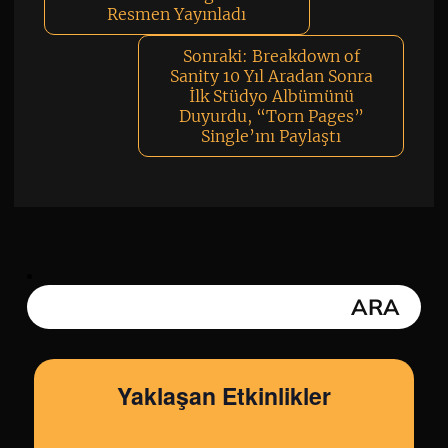
Resmen Yayınladı
Sonraki:
Breakdown of
Sanity 10 Yıl Aradan Sonra
İlk Stüdyo Albümünü
Duyurdu, “Torn Pages”
Single’ını Paylaştı
Yaklaşan Etkinlikler