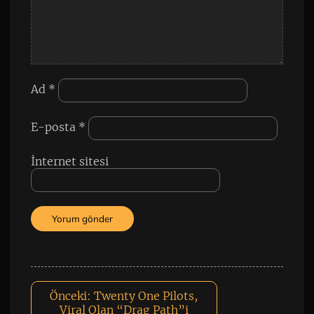
Ad
*
E-posta
*
İnternet sitesi
Önceki:
Twenty One Pilots,
Viral Olan “Drag Path”i