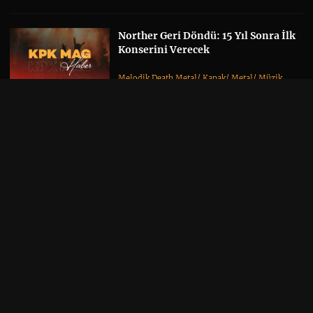
Norther Geri Döndü: 15 Yıl Sonra İlk
Konserini Verecek
Melodik Death Metal
/
Kapak
/
Metal
/
Müzik
02 / 08 / 26 •
Yorum