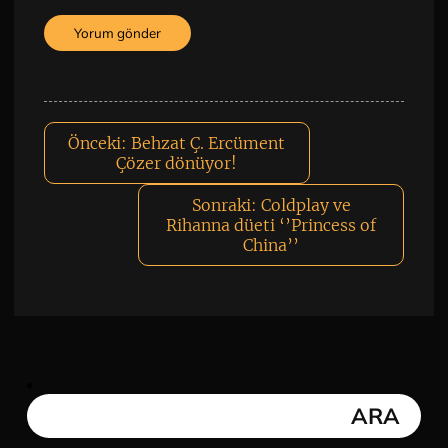
Önceki:
Behzat Ç. Ercüment
Çözer dönüyor!
Sonraki:
Coldplay ve
Rihanna düeti ‘’Princess of
China’’