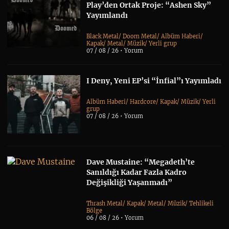
Play’den Ortak Proje: “Ashen Sky”
Yayımlandı
Black Metal
/
Doom Metal
/
Albüm Haberi
/
Kapak
/
Metal
/
Müzik
/
Yerli grup
07 / 08 / 26 •
Yorum
I Deny, Yeni EP’si “İnfial”ı Yayımladı
Albüm Haberi
/
Hardcore
/
Kapak
/
Müzik
/
Yerli
grup
07 / 08 / 26 •
Yorum
Dave Mustaine: “Megadeth’te
Sanıldığı Kadar Fazla Kadro
Değişikliği Yaşanmadı”
Thrash Metal
/
Kapak
/
Metal
/
Müzik
/
Tehlikeli
Bölge
06 / 08 / 26 •
Yorum