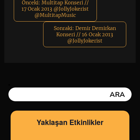
Önceki:
Multitap Konseri //
17 Ocak 2013 @JollyJokerist
@MultitapMusic
Sonraki:
Demir Demirkan
Konseri // 16 Ocak 2013
@JollyJokerist
Yaklaşan Etkinlikler