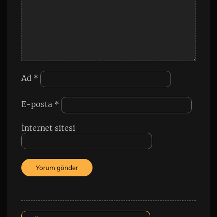
Ad
*
E-posta
*
İnternet sitesi