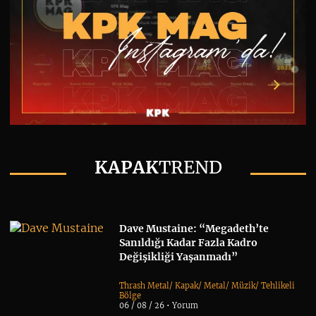
KAPAK
TREND
Dave Mustaine: “Megadeth’te
Sanıldığı Kadar Fazla Kadro
Değişikliği Yaşanmadı”
Thrash Metal
/
Kapak
/
Metal
/
Müzik
/
Tehlikeli
Bölge
06 / 08 / 26 •
Yorum