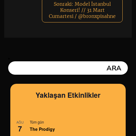
Sonraki:
Model İstanbul
Konseri! // 31 Mart
Cumartesi / @bronxpisahne
Yaklaşan Etkinlikler
Tüm gün
AĞU
7
The Prodigy