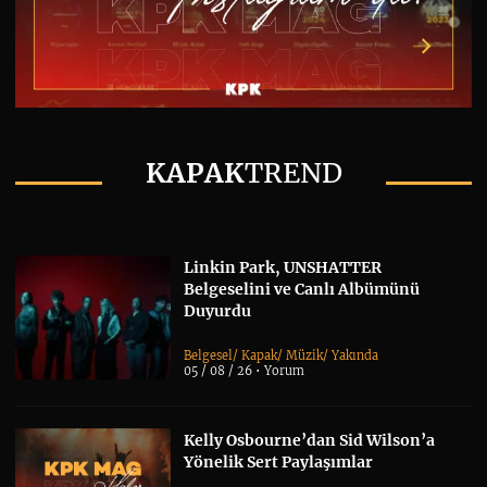
KAPAK
TREND
Linkin Park, UNSHATTER
Belgeselini ve Canlı Albümünü
Duyurdu
Belgesel
/
Kapak
/
Müzik
/
Yakında
05 / 08 / 26 •
Yorum
Kelly Osbourne’dan Sid Wilson’a
Yönelik Sert Paylaşımlar