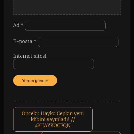
Ad
*
E-posta
*
İnternet sitesi
Önceki:
Hayko Cepkin yeni
klibini yayınladı! //
@HAYKOCPQN