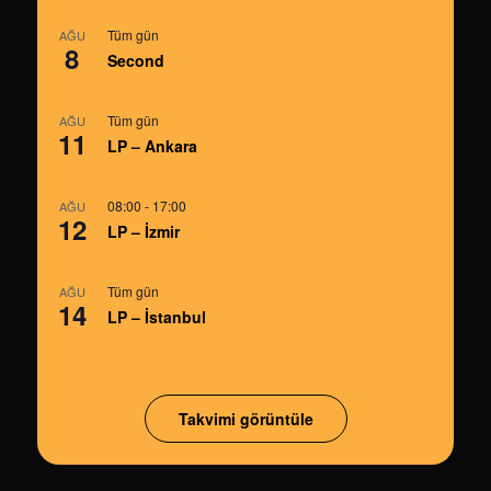
Tüm gün
AĞU
8
Second
Tüm gün
AĞU
11
LP – Ankara
08:00
-
17:00
AĞU
12
LP – İzmir
Tüm gün
AĞU
14
LP – İstanbul
Takvimi görüntüle