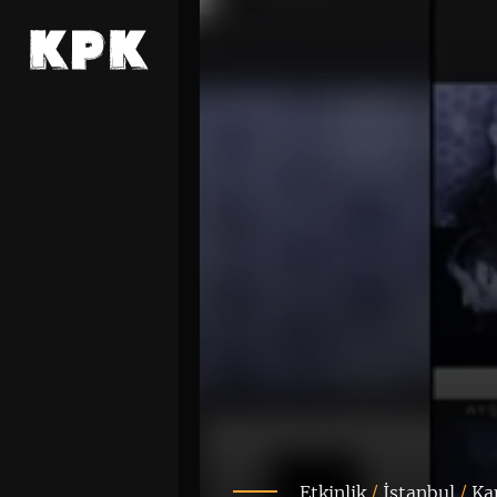
Etkinlik
/
İstanbul
/
Ka