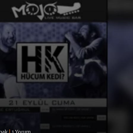
pak
|
1 Yorum