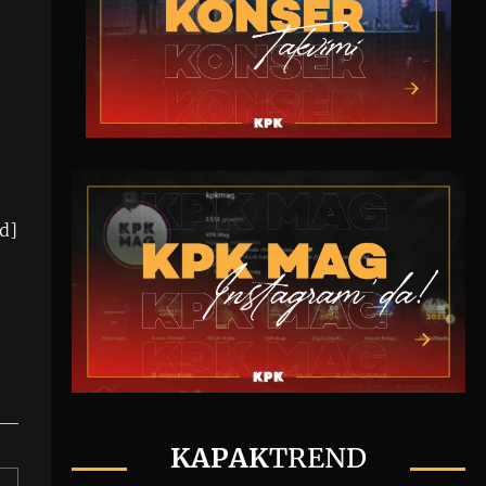
d]
KAPAK
TREND