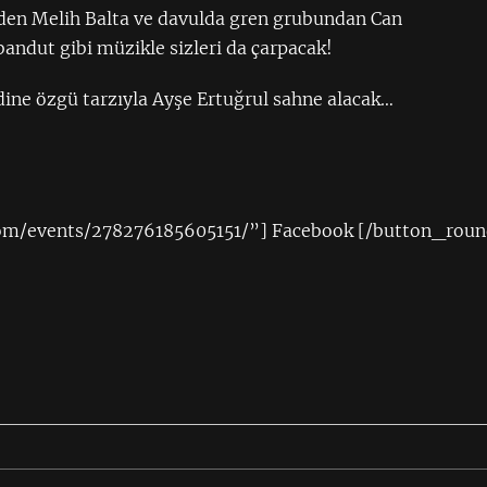
’den Melih Balta ve davulda gren grubundan Can
andut gibi müzikle sizleri da çarpacak!
ine özgü tarzıyla Ayşe Ertuğrul sahne alacak…
om/events/278276185605151/”] Facebook [/button_roun