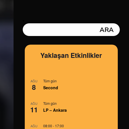
Yaklaşan Etkinlikler
Tüm gün
AĞU
8
Second
Tüm gün
AĞU
11
LP – Ankara
08:00
-
17:00
AĞU