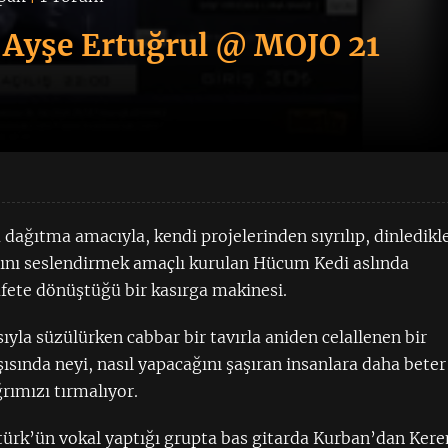
Ayşe Ertuğrul @ MOJO 21
ağıtma amacıyla, kendi projelerinden sıyrılıp, dinledikle
arını seslendirmek amaçlı kurulan Hücum Kedi aslında
fete dönüştüğü bir kasırga makinesi.
la süzülürken cabbar bir tavırla aniden celallenen bir
şısında neyi, nasıl yapacağını şaşıran insanlara daha beter
rımızı tırmalıyor.
türk’ün vokal yaptığı grupta bas gitarda Kurban’dan Ker