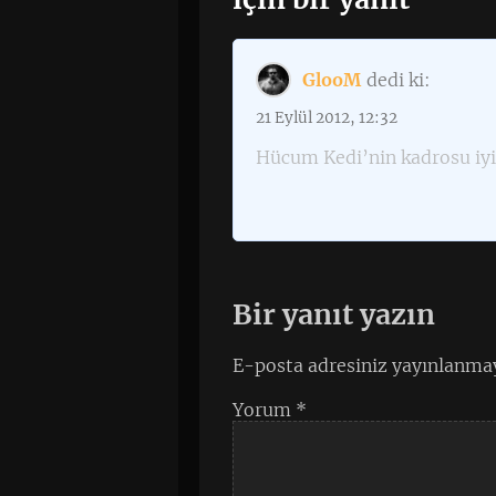
GlooM
dedi ki:
21 Eylül 2012, 12:32
Hücum Kedi’nin kadrosu iy
Bir yanıt yazın
E-posta adresiniz yayınlanma
Yorum
*