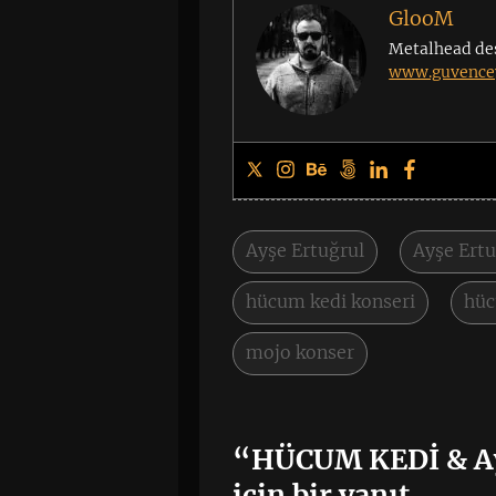
GlooM
Metalhead de
www.guvencey
Ayşe Ertuğrul
Ayşe Ertu
hücum kedi konseri
hüc
mojo konser
“HÜCUM KEDİ & Ay
için bir yanıt