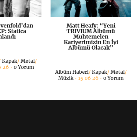
venfold’dan
Matt Heafy: “Yeni
K
+
K
+
P: Statica
TRIVIUM Albümü
nlandı
Muhtemelen
Kariyerimizin En İyi
Albümü Olacak”
/
Kapak
/
Metal
/
7 26 •
0 Yorum
Albüm Haberi
/
Kapak
/
Metal
/
Müzik
• 15 06 26 •
0 Yorum