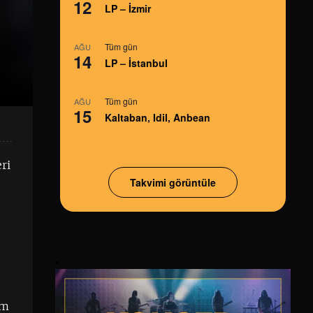
12
LP – İzmir
Tüm gün
AĞU
14
LP – İstanbul
Tüm gün
AĞU
15
Kaltaban, Idil, Anbean
ri
Takvimi görüntüle
em