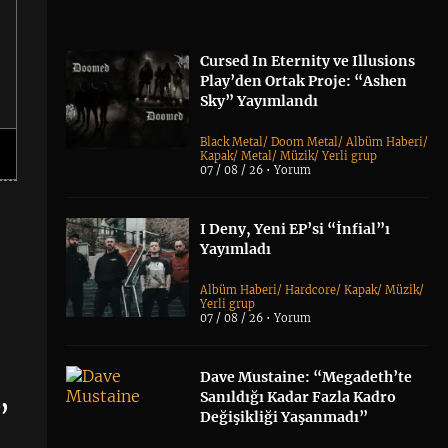
Cursed In Eternity ve Illusions
Play’den Ortak Proje: “Ashen
Sky” Yayımlandı
Black Metal
/
Doom Metal
/
Albüm Haberi
/
Kapak
/
Metal
/
Müzik
/
Yerli grup
07 / 08 / 26 •
Yorum
I Deny, Yeni EP’si “İnfial”ı
Yayımladı
Albüm Haberi
/
Hardcore
/
Kapak
/
Müzik
/
Yerli grup
07 / 08 / 26 •
Yorum
Dave Mustaine: “Megadeth’te
Sanıldığı Kadar Fazla Kadro
”
Değişikliği Yaşanmadı”