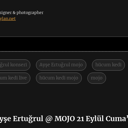
signer & photographer
lan.net
ğrul konseri
Ayşe Ertuğrul mojo
hücum kedi
um kedi live
hücum kedi mojo
mojo
şe Ertuğrul @ MOJO 21 Eylül Cuma