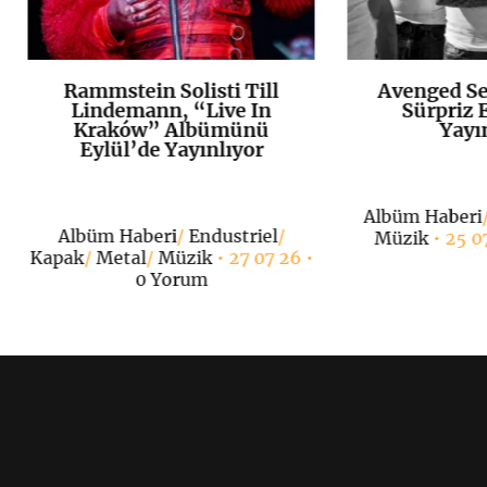
Rammstein Solisti Till
Avenged Se
K
+
Lindemann, “Live In
Sürpriz E
Kraków” Albümünü
Yayı
Eylül’de Yayınlıyor
Albüm Haberi
Albüm Haberi
/
Endustriel
/
Müzik
• 25 0
Kapak
/
Metal
/
Müzik
• 27 07 26 •
0 Yorum