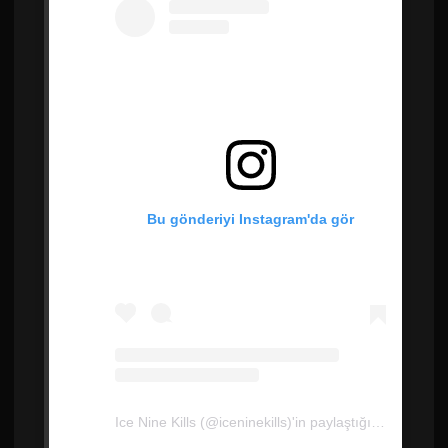
Bu gönderiyi Instagram'da gör
Ice Nine Kills (@iceninekills)'in paylaştığı bir gönderi