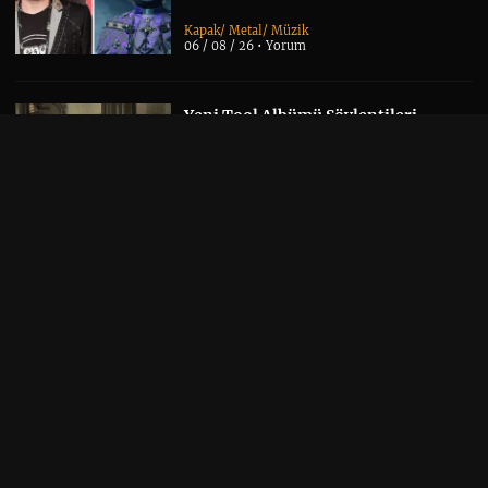
Kapak
/
Metal
/
Müzik
06 / 08 / 26 •
Yorum
Yeni Tool Albümü Söylentileri,
Danny Carey’nin Sonbahar Takvimi
Sayesinde Alevlendi
Albüm Haberi
/
Kapak
/
Müzik
06 / 08 / 26 •
Yorum
Linkin Park, UNSHATTER
Belgeselini ve Canlı Albümünü
Duyurdu
Belgesel
/
Kapak
/
Müzik
/
Yakında
05 / 08 / 26 •
Yorum
Kelly Osbourne’dan Sid Wilson’a
Yönelik Sert Paylaşımlar