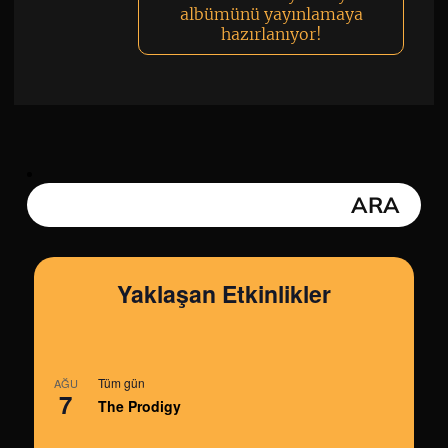
albümünü yayınlamaya
hazırlanıyor!
Yaklaşan Etkinlikler
Tüm gün
AĞU
7
The Prodigy