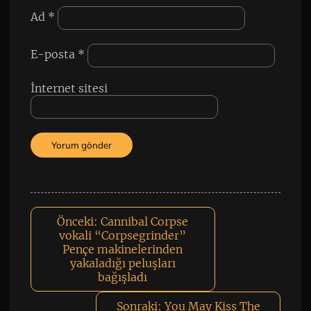
Ad
*
E-posta
*
İnternet sitesi
Önceki:
Cannibal Corpse
vokali “Corpsegrinder”
Pençe makinelerinden
yakaladığı peluşları
bağışladı
Sonraki:
You May Kiss The