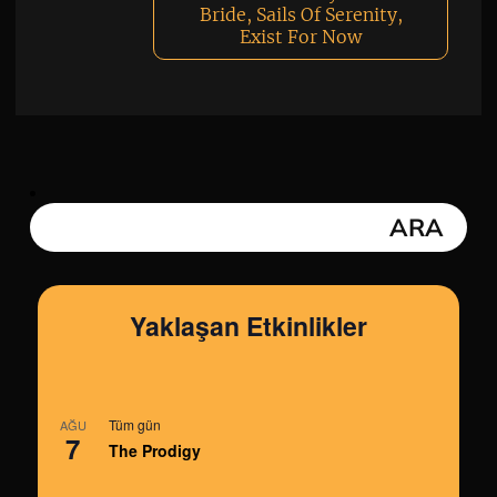
Bride, Sails Of Serenity,
Exist For Now
Yaklaşan Etkinlikler
Tüm gün
AĞU
7
The Prodigy