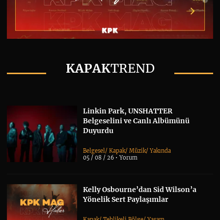
KAPAK
TREND
Linkin Park, UNSHATTER
Belgeselini ve Canlı Albümünü
Duyurdu
Belgesel
/
Kapak
/
Müzik
/
Yakında
05 / 08 / 26 •
Yorum
Kelly Osbourne’dan Sid Wilson’a
Yönelik Sert Paylaşımlar
Kapak
/
Tehlikeli Bölge
/
Yaşam