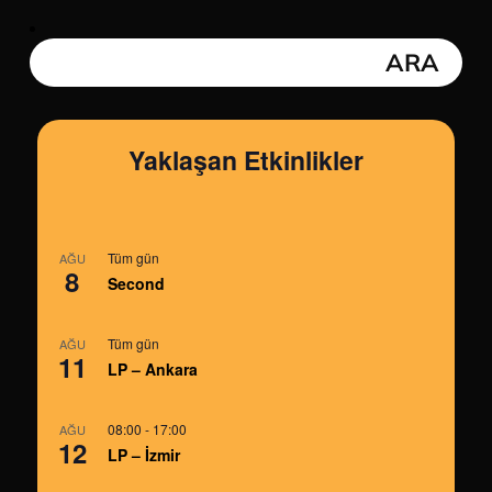
Yaklaşan Etkinlikler
Tüm gün
AĞU
8
Second
Tüm gün
AĞU
11
LP – Ankara
08:00
-
17:00
AĞU
12
LP – İzmir