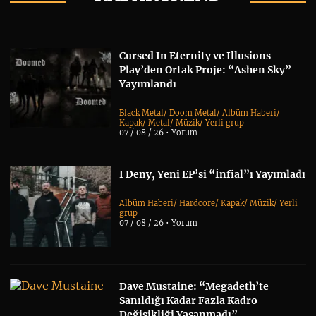
Cursed In Eternity ve Illusions
Play’den Ortak Proje: “Ashen Sky”
Yayımlandı
Black Metal
/
Doom Metal
/
Albüm Haberi
/
Kapak
/
Metal
/
Müzik
/
Yerli grup
07 / 08 / 26 •
Yorum
I Deny, Yeni EP’si “İnfial”ı Yayımladı
Albüm Haberi
/
Hardcore
/
Kapak
/
Müzik
/
Yerli
grup
07 / 08 / 26 •
Yorum
Dave Mustaine: “Megadeth’te
Sanıldığı Kadar Fazla Kadro
Değişikliği Yaşanmadı”