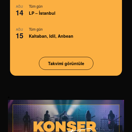
Tüm gün
AĞU
14
LP – İstanbul
Tüm gün
AĞU
15
Kaltaban, Idil, Anbean
Takvimi görüntüle