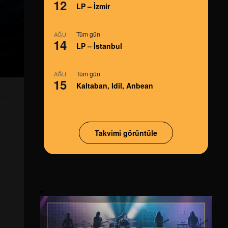
12
LP – İzmir
Tüm gün
AĞU
14
LP – İstanbul
Tüm gün
AĞU
15
Kaltaban, Idil, Anbean
Takvimi görüntüle