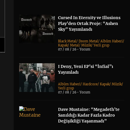
Cursed In Eternity ve Illusions
Play’den Ortak Proje: “Ashen
Sky” Yayımlandı
Black Metal
/
Doom Metal
/
Albüm Haberi
/
Kapak
/
Metal
/
Müzik
/
Yerli grup
07 / 08 / 26 •
Yorum
I Deny, Yeni EP’si “İnfial”ı
Yayımladı
Albüm Haberi
/
Hardcore
/
Kapak
/
Müzik
/
Yerli grup
07 / 08 / 26 •
Yorum
Dave Mustaine: “Megadeth’te
Sanıldığı Kadar Fazla Kadro
Değişikliği Yaşanmadı”