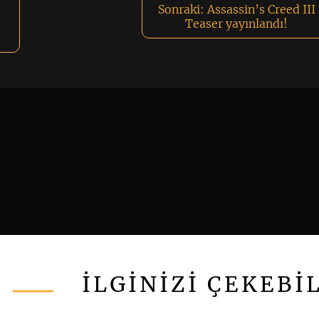
Sonraki:
Assassin’s Creed III
Teaser yayınlandı!
İLGİNİZİ ÇEKEBİ