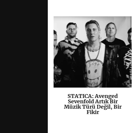
, Yeni EP’si
STATICA: Avenged
K
+
K
+
”ı Yayımladı
Sevenfold Artık Bir
Müzik Türü Değil, Bir
Fikir
/
Hardcore
/
Kapak
/
 grup
• 07 08 26 •
0