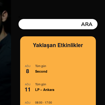
Yaklaşan Etkinlikler
Tüm gün
AĞU
8
Second
Tüm gün
AĞU
11
LP – Ankara
08:00
-
17:00
AĞU