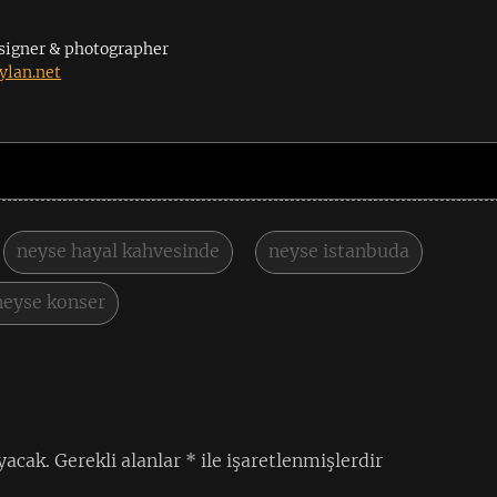
signer & photographer
lan.net
neyse hayal kahvesinde
neyse istanbuda
neyse konser
yacak.
Gerekli alanlar
*
ile işaretlenmişlerdir