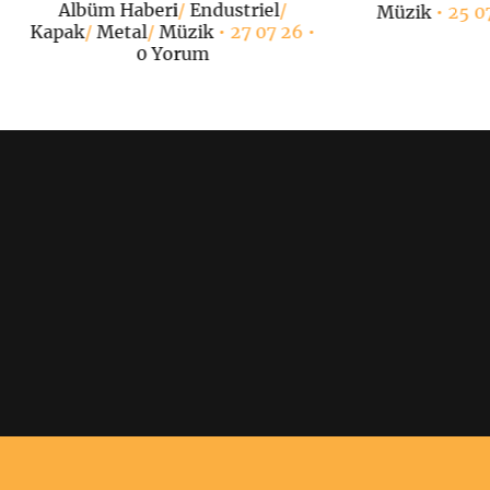
Albüm Haberi
/
Endustriel
/
Müzik
• 25 0
Kapak
/
Metal
/
Müzik
• 27 07 26 •
0 Yorum