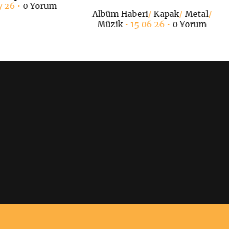
7 26 •
0 Yorum
Albüm Haberi
/
Kapak
/
Metal
/
Müzik
• 15 06 26 •
0 Yorum