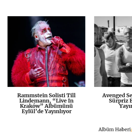
Rammstein Solisti Till
Avenged Se
K
+
Lindemann, “Live In
Sürpriz E
Kraków” Albümünü
Yayı
Eylül’de Yayınlıyor
Albüm Haberi