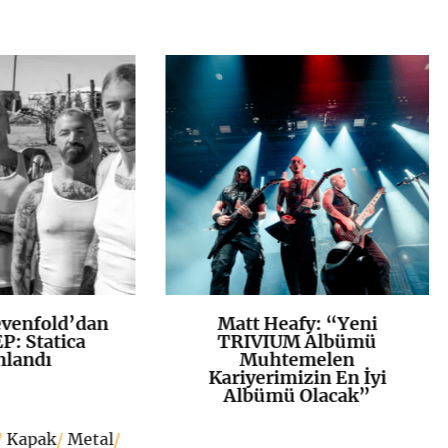
venfold’dan
Matt Heafy: “Yeni
K
+
K
+
P: Statica
TRIVIUM Albümü
nlandı
Muhtemelen
Kariyerimizin En İyi
Albümü Olacak”
/
Kapak
/
Metal
/