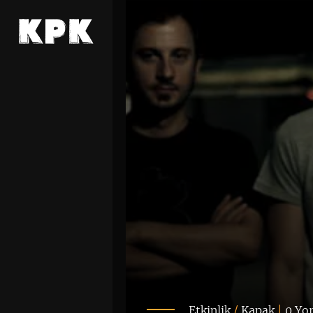
Etkinlik
/
Kapak
|
0 Yo