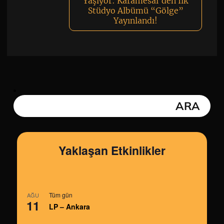
Yaşıyor: Karamesai’den İlk
Stüdyo Albümü “Gölge”
Yayınlandı!
Yaklaşan Etkinlikler
Tüm gün
AĞU
11
LP – Ankara