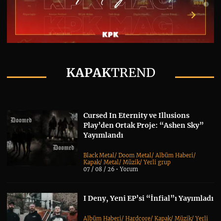
KAPAK
TREND
Cursed In Eternity ve Illusions
Play’den Ortak Proje: “Ashen Sky”
Yayımlandı
Black Metal
/
Doom Metal
/
Albüm Haberi
/
Kapak
/
Metal
/
Müzik
/
Yerli grup
07 / 08 / 26 •
Yorum
I Deny, Yeni EP’si “İnfial”ı Yayımladı
Albüm Haberi
/
Hardcore
/
Kapak
/
Müzik
/
Yerli