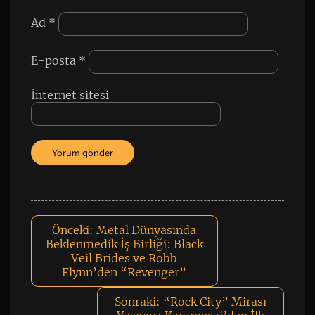
Ad
*
E-posta
*
İnternet sitesi
Önceki:
Metal Dünyasında
Beklenmedik İş Birliği: Black
Veil Brides ve Robb
Flynn’den “Revenger”
Sonraki:
“Rock City” Mirası