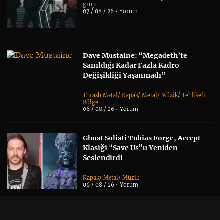
grup
07 / 08 / 26 •
Yorum
Dave Mustaine: “Megadeth’te
Sanıldığı Kadar Fazla Kadro
Değişikliği Yaşanmadı”
Thrash Metal
/
Kapak
/
Metal
/
Müzik
/
Tehlikeli
Bölge
06 / 08 / 26 •
Yorum
Ghost Solisti Tobias Forge, Accept
Klasiği “Save Us”u Yeniden
Seslendirdi
Kapak
/
Metal
/
Müzik
06 / 08 / 26 •
Yorum
Yeni Tool Albümü Söylentileri,