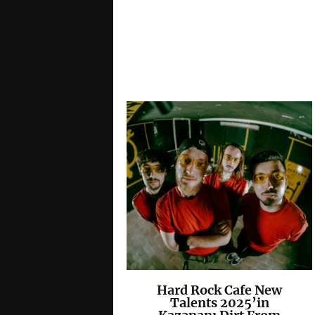
kin Park,
Hard Rock Cafe New
K
+
K
+
HATTER
Talents 2025’in