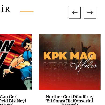
LİR
Man Geri
Norther Geri Döndü: 15
K
+
K
+
eki Biz Neyi
Yıl Sonra İlk Konserini