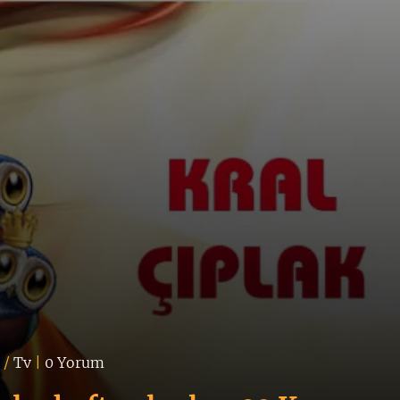
m
/
Tv
|
0 Yorum