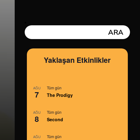
Yaklaşan Etkinlikler
Tüm gün
AĞU
7
The Prodigy
Tüm gün
AĞU
8
Second
Tüm gün
AĞU