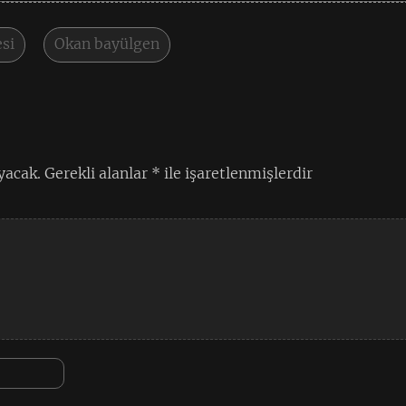
esi
Okan bayülgen
yacak.
Gerekli alanlar
*
ile işaretlenmişlerdir