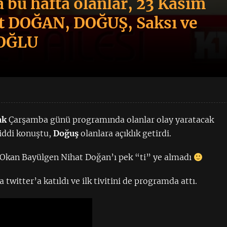
bu hafta olanlar, 23 Kasım
at DOĞAN, DOĞUŞ, Saksı ve
OĞLU
ak
Çarşamba günü programında olanlar olay yaratacak
ciddi konuştu,
Doğuş
olanlara açıklık getirdi.
 Okan Bayülgen Nihat Doğan’ı pek “ti” ye almadı
witter’a katıldı ve ilk tivitini de programda attı.