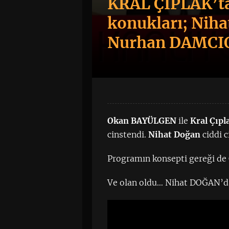
KRAL ÇIPLAK’ta 
konukları; Nih
Nurhan DAMCI
Okan BAYÜLGEN
ile
Kral Çıpl
cinstendi.
Nihat Doğan
ciddi 
Programın konsepti gereği de
Ve olan oldu… Nihat DOĞAN’da t