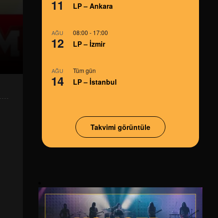
11
LP – Ankara
08:00
-
17:00
AĞU
12
LP – İzmir
Tüm gün
AĞU
14
LP – İstanbul
Takvimi görüntüle