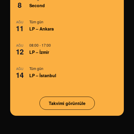
8
Second
Tüm gün
AĞU
11
LP – Ankara
08:00
-
17:00
AĞU
12
LP – İzmir
Tüm gün
AĞU
14
LP – İstanbul
Takvimi görüntüle