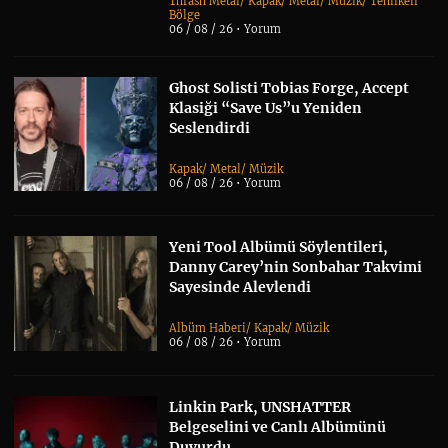
Thrash Metal
/
Kapak
/
Metal
/
Müzik
/
Tehlikeli
Bölge
06 / 08 / 26 •
Yorum
Ghost Solisti Tobias Forge, Accept
Klasiği “Save Us”u Yeniden
Seslendirdi
Kapak
/
Metal
/
Müzik
06 / 08 / 26 •
Yorum
Yeni Tool Albümü Söylentileri,
Danny Carey’nin Sonbahar Takvimi
Sayesinde Alevlendi
Albüm Haberi
/
Kapak
/
Müzik
06 / 08 / 26 •
Yorum
Linkin Park, UNSHATTER
Belgeselini ve Canlı Albümünü
Duyurdu