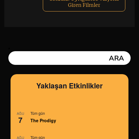
Giren Filmler
Yaklaşan Etkinlikler
Tüm gün
AĞU
7
The Prodigy
Tüm gün
AĞU