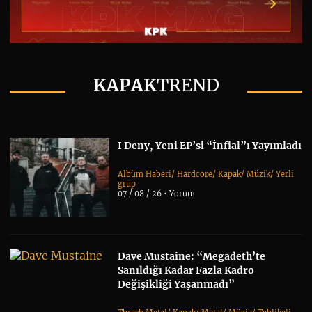
KAPAK
TREND
I Deny, Yeni EP’si “İnfial”ı Yayımladı
Albüm Haberi
/
Hardcore
/
Kapak
/
Müzik
/
Yerli
grup
07 / 08 / 26 •
Yorum
Dave Mustaine: “Megadeth’te
Sanıldığı Kadar Fazla Kadro
Değişikliği Yaşanmadı”