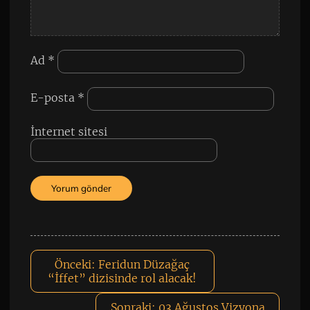
Ad
*
E-posta
*
İnternet sitesi
Önceki:
Feridun Düzağaç
“İffet” dizisinde rol alacak!
Sonraki:
03 Ağustos Vizyona