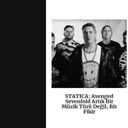
, Yeni EP’si
STATICA: Avenged
K
+
K
+
”ı Yayımladı
Sevenfold Artık Bir
Müzik Türü Değil, Bir
Fikir
/
Hardcore
/
Kapak
/