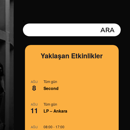
Yaklaşan Etkinlikler
Tüm gün
AĞU
8
Second
Tüm gün
AĞU
11
LP – Ankara
08:00
-
17:00
AĞU