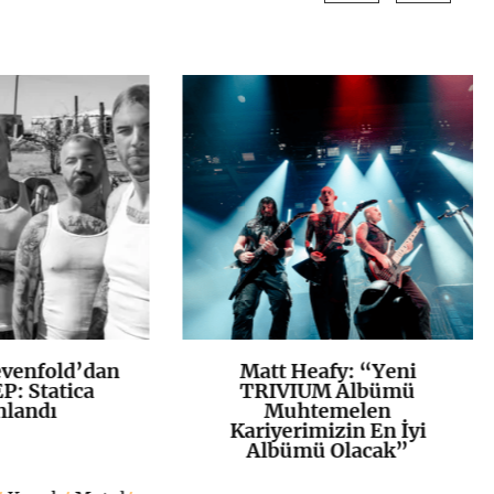
venfold’dan
Matt Heafy: “Yeni
K
+
K
+
P: Statica
TRIVIUM Albümü
nlandı
Muhtemelen
Kariyerimizin En İyi
Albümü Olacak”