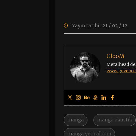
Yayın tarihi: 21 / 03 / 12
GlooM
Metalhead de
www.guvencey
manga
manga akustik
manga yeni albüm