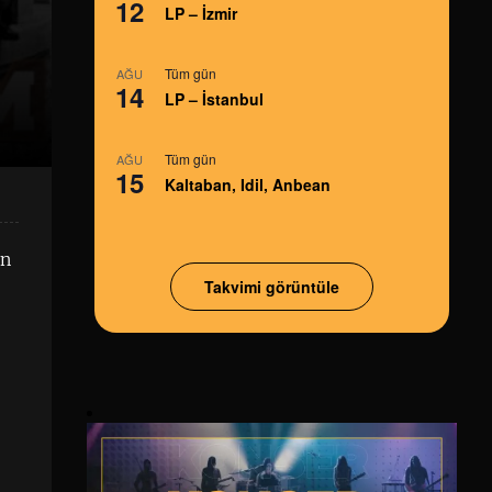
12
LP – İzmir
Tüm gün
AĞU
14
LP – İstanbul
Tüm gün
AĞU
15
Kaltaban, Idil, Anbean
ün
Takvimi görüntüle