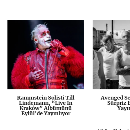
Rammstein Solisti Till
Avenged Se
K
+
Lindemann, “Live In
Sürpriz E
Kraków” Albümünü
Yayı
Eylül’de Yayınlıyor