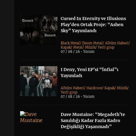
Cursed In Eternity ve Illusions
Play’den Ortak Proje: “Ashen
Sky” Yayımlandı
Black Metal
/
Doom Metal
/
Albüm Haberi
/
Kapak
/
Metal
/
Müzik
/
Yerli grup
07 / 08 / 26 •
Yorum
I Deny, Yeni EP’si “İnfial”ı
Yayımladı
Albüm Haberi
/
Hardcore
/
Kapak
/
Müzik
/
Yerli grup
07 / 08 / 26 •
Yorum
Dave Mustaine: “Megadeth’te
Sanıldığı Kadar Fazla Kadro
Değişikliği Yaşanmadı”