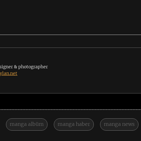
signer & photographer
lan.net
manga albüm
manga haber
manga news