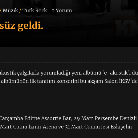
/
Müzik
/
Türk Rock
|
0 Yorum
üz geldi.
kustik çalgılarla yorumladığı yeni albümü ´e-akustik´i d
ni albümünün ilk tanıtım konserini bu akşam Salon İKSV´de
Çarşamba Edirne Assortie Bar, 29 Mart Perşembe Denizli
 Mart Cuma İzmir Arena ve 31 Mart Cumartesi Eskişehir