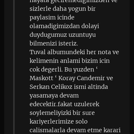
hayata geciremedigimizden ve
sizlerle daha yogun bir
paylasim icinde
olamadigimizdan dolayi
duydugumuz uzuntuyu
bilmenizi isteriz.
Tuval albumundeki her nota ve
kelimenin anlami bizim icin
cok degerli. Bu yuzden ‘
Maskott ‘ Koray Candemir ve
Serkan Celikoz ismi altinda
yasamaya devam
edecektir.fakat uzulerek
soylemeliyizki bir sure
kariyerlerimize solo
calismalarla devam etme karari