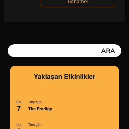
Bonomo!
Yaklaşan Etkinlikler
Tüm gün
AĞU
7
The Prodigy
Tüm gün
AĞU