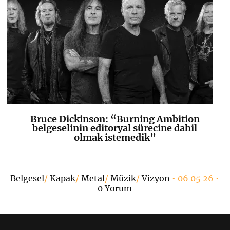
Bruce Dickinson: “Burning Ambition
K
+
belgeselinin editoryal sürecine dahil
olmak istemedik”
Belgesel
/
Kapak
/
Metal
/
Müzik
/
Vizyon
• 06 05 26 •
0 Yorum