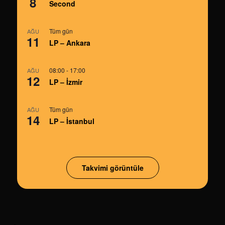
8
Second
Tüm gün
AĞU
11
LP – Ankara
08:00
-
17:00
AĞU
12
LP – İzmir
Tüm gün
AĞU
14
LP – İstanbul
Takvimi görüntüle