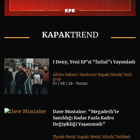
KAPAK
TREND
I Deny, Yeni EP’si “İnfial”ı Yayımladı
Albüm Haberi
/
Hardcore
/
Kapak
/
Müzik
/
Yerli
grup
07 / 08 / 26 •
Yorum
Dave Mustaine: “Megadeth’te
Sanıldığı Kadar Fazla Kadro
Değişikliği Yaşanmadı”
Thrash Metal
/
Kapak
/
Metal
/
Müzik
/
Tehlikeli