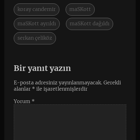
koray candemir
maSKott
maSKott ayrıldı
maSKott dağıldı
serkan çeliköz
Bir yanıt yazın
E-posta adresiniz yayınlanmayacak.
Gerekli
alanlar
*
ile işaretlenmişlerdir
Yorum
*