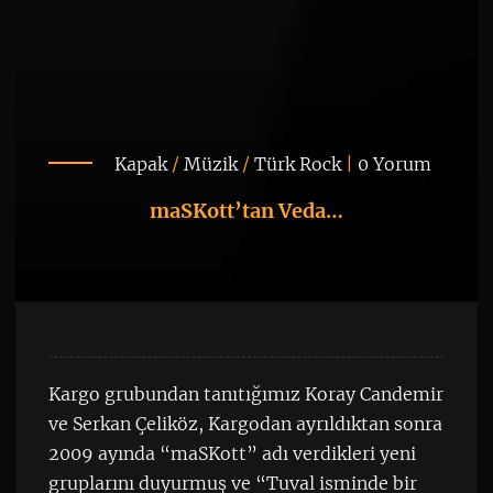
Kapak
/
Müzik
/
Türk Rock
|
0 Yorum
maSKott’tan Veda…
Kargo grubundan tanıtığımız Koray Candemir
ve Serkan Çeliköz, Kargodan ayrıldıktan sonra
2009 ayında “maSKott” adı verdikleri yeni
gruplarını duyurmuş ve “Tuval isminde bir