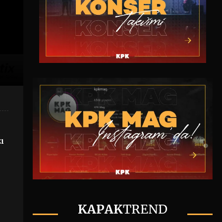
ı
KAPAK
TREND