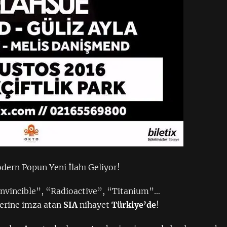
ern Popun Yeni İlahı Geliyor!
nvincible”, “Radioactive”, “Titanium”…
erine imza atan
SIA
nihayet
Türkiye’de
!