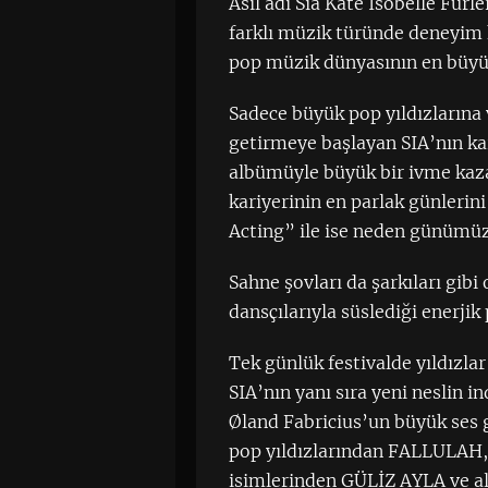
Asıl adı Sia Kate Isobelle Furl
farklı müzik türünde deneyim k
pop müzik dünyasının en büyükl
Sadece büyük pop yıldızlarına v
getirmeye başlayan SIA’nın kar
albümüyle büyük bir ivme kaza
kariyerinin en parlak günleri
Acting” ile ise neden günümüz
Sahne şovları da şarkıları gibi
dansçılarıyla süslediği enerjik
Tek günlük festivalde yıldızlar
SIA’nın yanı sıra yeni neslin
Øland Fabricius’un büyük ses 
pop yıldızlarından FALLULAH,
isimlerinden GÜLİZ AYLA ve al