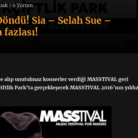
pak
|
0 Yorum
Döndü! Sia – Selah Sue –
 fazlası!
ne alıp unutulmaz konserler verdiği MASSTIVAL geri
iftlik Park’ta gerçekleşecek MASSTIVAL 2016’nın yıldız