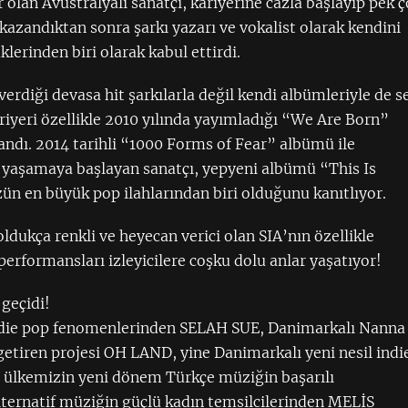
er olan Avustralyalı sanatçı, kariyerine cazla başlayıp pek 
azandıktan sonra şarkı yazarı ve vokalist olarak kendini
erinden biri olarak kabul ettirdi.
erdiği devasa hit şarkılarla değil kendi albümleriyle de s
iyeri özellikle 2010 yılında yayımladığı “We Are Born”
ndı. 2014 tarihli “1000 Forms of Fear” albümü ile
ni yaşamaya başlayan sanatçı, yepyeni albümü “This Is
ün en büyük pop ilahlarından biri olduğunu kanıtlıyor.
 oldukça renkli ve heyecan verici olan SIA’nın özellikle
 performansları izleyicilere coşku dolu anlar yaşatıyor!
 geçidi!
 indie pop fenomenlerinden SELAH SUE, Danimarkalı Nanna
getiren projesi OH LAND, yine Danimarkalı yeni nesil indi
 ülkemizin yeni dönem Türkçe müziğin başarılı
ternatif müziğin güçlü kadın temsilcilerinden MELİS