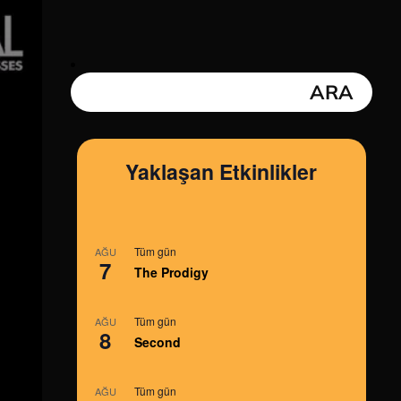
Yaklaşan Etkinlikler
Tüm gün
AĞU
7
The Prodigy
Tüm gün
AĞU
8
Second
Tüm gün
AĞU