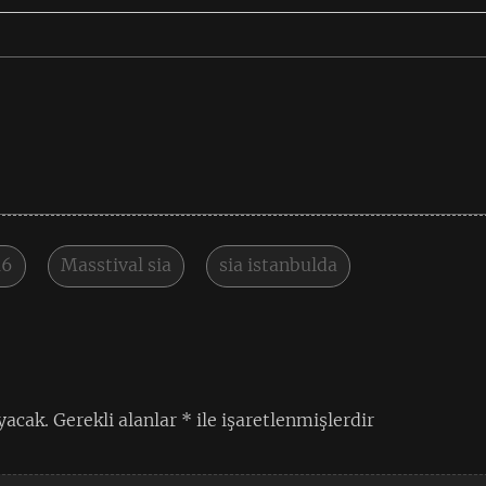
16
Masstival sia
sia istanbulda
yacak.
Gerekli alanlar
*
ile işaretlenmişlerdir