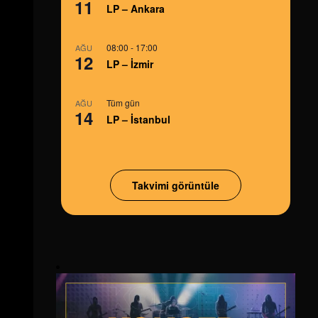
11
LP – Ankara
08:00
-
17:00
AĞU
12
LP – İzmir
Tüm gün
AĞU
14
LP – İstanbul
Takvimi görüntüle