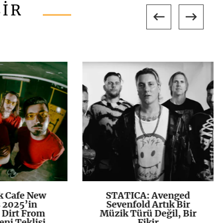
LİR
k Cafe New
STATICA: Avenged
K
+
K
+
 2025’in
Sevenfold Artık Bir
 Dirt From
Müzik Türü Değil, Bir
eni Teklisi
Fikir