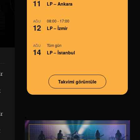
11
LP – Ankara
08:00
-
17:00
AĞU
12
LP – İzmir
Tüm gün
AĞU
14
LP – İstanbul
ir
Takvimi görüntüle
k
ir
t