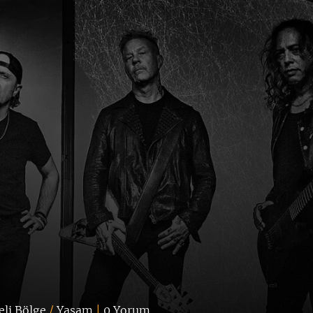
eli Bölge
/
Yaşam
|
0 Yorum