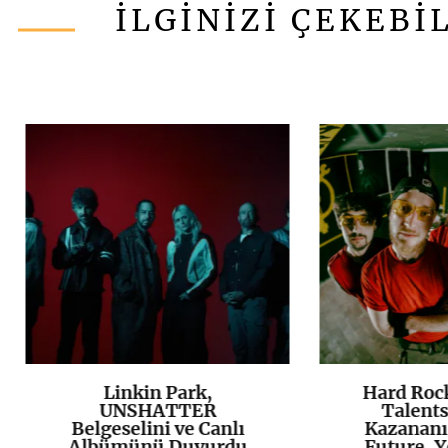
İLGİNİZİ ÇEKEBİ
Linkin Park,
Hard Roc
K
+
UNSHATTER
Talents
Belgeselini ve Canlı
Kazananı
Albümünü Duyurdu
Future, Y