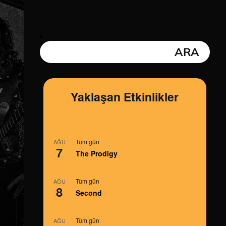
Yaklaşan Etkinlikler
Tüm gün
AĞU
7
The Prodigy
Tüm gün
AĞU
8
Second
Tüm gün
AĞU