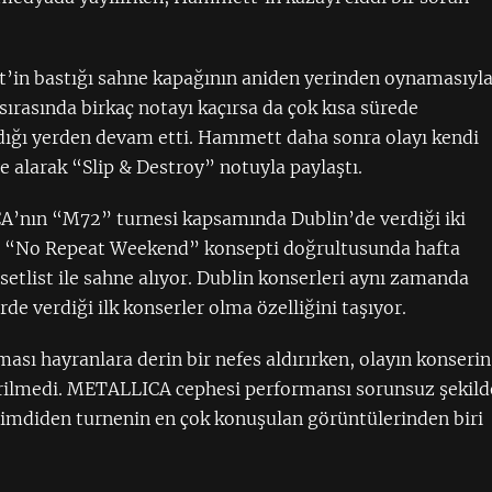
’in bastığı sahne kapağının aniden yerinden oynamasıyl
sırasında birkaç notayı kaçırsa da çok kısa sürede
dığı yerden devam etti. Hammett daha sonra olayı kendi
 alarak “Slip & Destroy” notuyla paylaştı.
’nın “M72” turnesi kapsamında Dublin’de verdiği iki
p, “No Repeat Weekend” konsepti doğrultusunda hafta
 setlist ile sahne alıyor. Dublin konserleri aynı zamanda
e verdiği ilk konserler olma özelliğini taşıyor.
ası hayranlara derin bir nefes aldırırken, olayın konserin
erilmedi. METALLICA cephesi performansı sorunsuz şekild
imdiden turnenin en çok konuşulan görüntülerinden biri