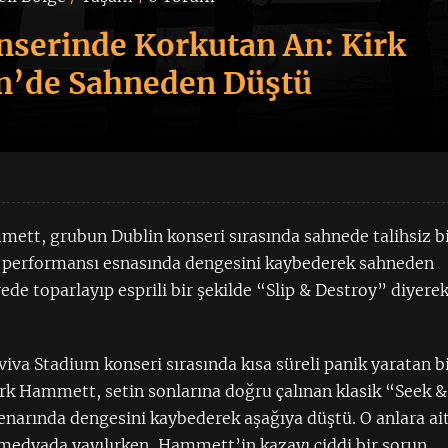
erinde Korkutan An: Kirk
n’de Sahneden Düştü
ett, grubun Dublin konseri sırasında sahnede talihsiz b
” performansı esnasında dengesini kaybederek sahneden
de toparlayıp esprili bir şekilde “Slip & Destroy” diyere
va Stadium konseri sırasında kısa süreli panik yaratan b
irk Hammett, setin sonlarına doğru çalınan klasik “Seek &
enarında dengesini kaybederek aşağıya düştü. O anlara ai
 medyada yayılırken, Hammett’in kazayı ciddi bir sorun