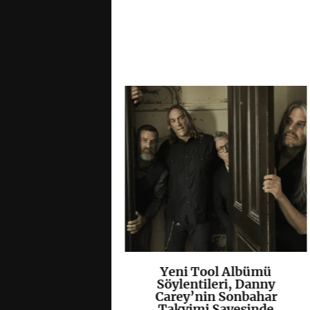
olisti Tobias
Yeni Tool Albümü
K
+
K
+
ccept Klasiği
Söylentileri, Danny
s”u Yeniden
Carey’nin Sonbahar
lendirdi
Takvimi Sayesinde