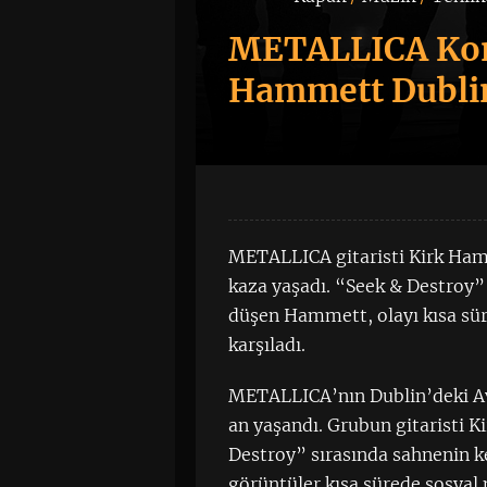
METALLICA Kons
Hammett Dubli
METALLICA gitaristi Kirk Hamm
kaza yaşadı. “Seek & Destroy
düşen Hammett, olayı kısa süre
karşıladı.
METALLICA’nın Dublin’deki Avi
an yaşandı. Grubun gitaristi K
Destroy” sırasında sahnenin k
görüntüler kısa sürede sosyal