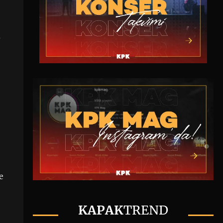
a
e
KAPAK
TREND