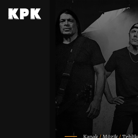
Kapak
/
Müzik
/
Tehlik