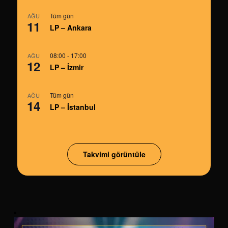
Tüm gün
AĞU
11
LP – Ankara
08:00
-
17:00
AĞU
12
LP – İzmir
Tüm gün
AĞU
14
LP – İstanbul
Takvimi görüntüle