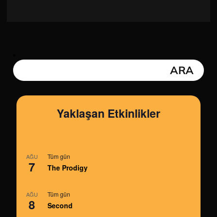
Yaklaşan Etkinlikler
Tüm gün
AĞU
7
The Prodigy
Tüm gün
AĞU
8
Second