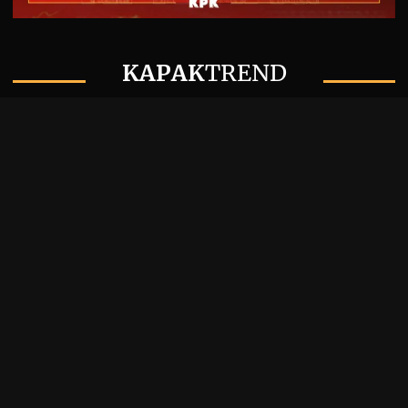
KAPAK
TREND
Dave Mustaine: “Megadeth’te
Sanıldığı Kadar Fazla Kadro
Değişikliği Yaşanmadı”
Thrash Metal
/
Kapak
/
Metal
/
Müzik
/
Tehlikeli
Bölge
06 / 08 / 26 •
Yorum
Ghost Solisti Tobias Forge, Accept
Klasiği “Save Us”u Yeniden
Seslendirdi
Kapak
/
Metal
/
Müzik
06 / 08 / 26 •
Yorum