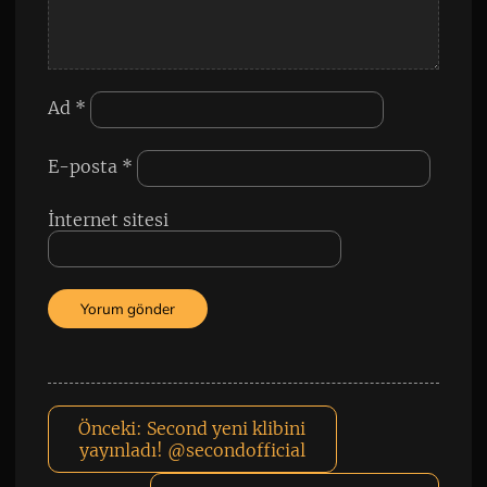
Ad
*
E-posta
*
İnternet sitesi
Önceki:
Second yeni klibini
yayınladı! @secondofficial