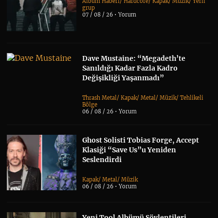
Albüm Haberi
/
Hardcore
/
Kapak
/
Müzik
/
Yerli
grup
07 / 08 / 26 •
Yorum
Dave Mustaine: “Megadeth’te
Sanıldığı Kadar Fazla Kadro
Değişikliği Yaşanmadı”
Thrash Metal
/
Kapak
/
Metal
/
Müzik
/
Tehlikeli
Bölge
06 / 08 / 26 •
Yorum
Ghost Solisti Tobias Forge, Accept
Klasiği “Save Us”u Yeniden
Seslendirdi
Kapak
/
Metal
/
Müzik
06 / 08 / 26 •
Yorum
Yeni Tool Albümü Söylentileri,