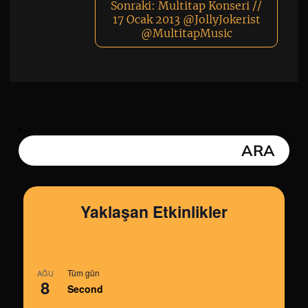
Sonraki:
Multitap Konseri //
17 Ocak 2013 @JollyJokerist
@MultitapMusic
Yaklaşan Etkinlikler
Tüm gün
AĞU
8
Second