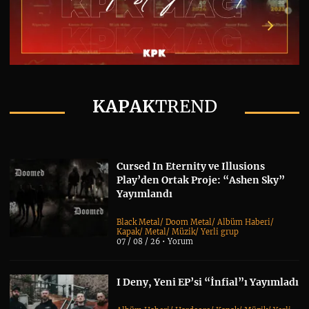
KAPAK
TREND
Cursed In Eternity ve Illusions
Play’den Ortak Proje: “Ashen Sky”
Yayımlandı
Black Metal
/
Doom Metal
/
Albüm Haberi
/
Kapak
/
Metal
/
Müzik
/
Yerli grup
07 / 08 / 26 •
Yorum
I Deny, Yeni EP’si “İnfial”ı Yayımladı