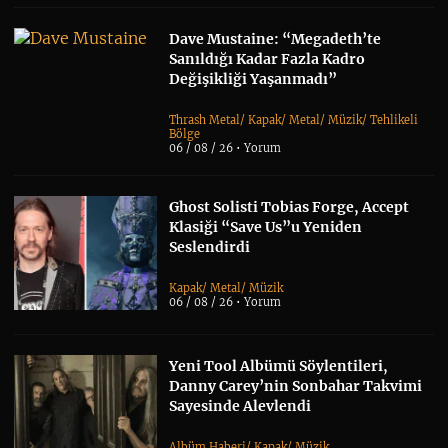
Dave Mustaine: “Megadeth’te
Sanıldığı Kadar Fazla Kadro
Değişikliği Yaşanmadı”
Thrash Metal
/
Kapak
/
Metal
/
Müzik
/
Tehlikeli
Bölge
06 / 08 / 26 •
Yorum
Ghost Solisti Tobias Forge, Accept
Klasiği “Save Us”u Yeniden
Seslendirdi
Kapak
/
Metal
/
Müzik
06 / 08 / 26 •
Yorum
Yeni Tool Albümü Söylentileri,
Danny Carey’nin Sonbahar Takvimi
Sayesinde Alevlendi
Albüm Haberi
/
Kapak
/
Müzik