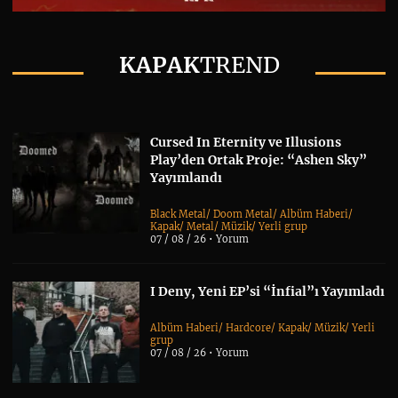
KAPAK
TREND
Cursed In Eternity ve Illusions
Play’den Ortak Proje: “Ashen Sky”
Yayımlandı
Black Metal
/
Doom Metal
/
Albüm Haberi
/
Kapak
/
Metal
/
Müzik
/
Yerli grup
07 / 08 / 26 •
Yorum
I Deny, Yeni EP’si “İnfial”ı Yayımladı
Albüm Haberi
/
Hardcore
/
Kapak
/
Müzik
/
Yerli
grup
07 / 08 / 26 •
Yorum