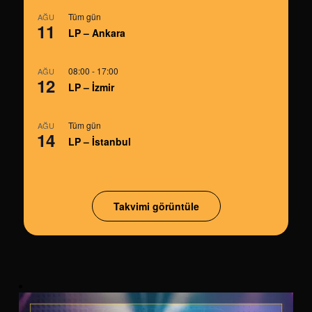
Tüm gün
AĞU
11
LP – Ankara
08:00
-
17:00
AĞU
12
LP – İzmir
Tüm gün
AĞU
14
LP – İstanbul
Takvimi görüntüle