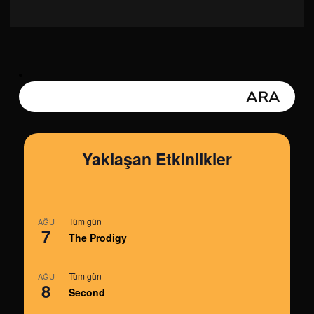
Yaklaşan Etkinlikler
Tüm gün
AĞU
7
The Prodigy
Tüm gün
AĞU
8
Second