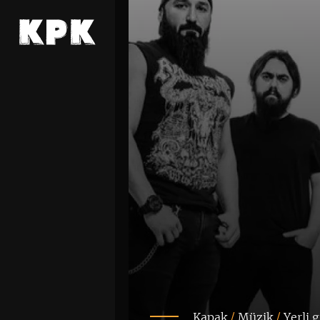
Kapak
/
Müzik
/
Yerli 