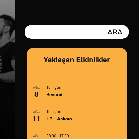
Yaklaşan Etkinlikler
Tüm gün
AĞU
8
Second
Tüm gün
AĞU
11
LP – Ankara
08:00
-
17:00
AĞU