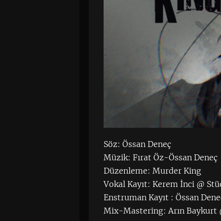
Söz: Össan Deneç
Müzik: Fırat Öz-Össan Deneç
Düzenleme: Murder King
Vokal Kayıt: Kerem İnci @ St
Enstruman Kayıt : Össan Den
Mix-Mastering: Arın Baykurt 