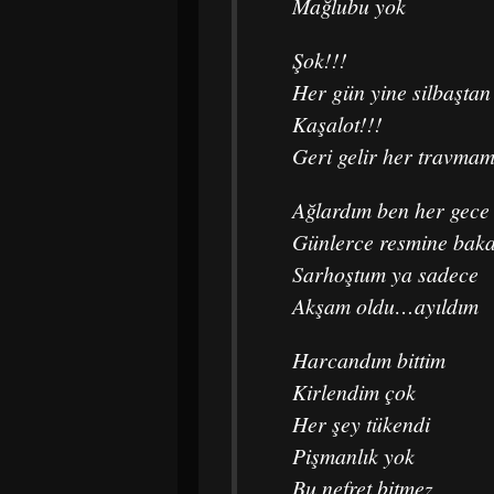
Mağlubu yok
Şok!!!
Her gün yine silbaştan
Kaşalot!!!
Geri gelir her travma
Ağlardım ben her gece
Günlerce resmine bak
Sarhoştum ya sadece
Akşam oldu…ayıldım
Harcandım bittim
Kirlendim çok
Her şey tükendi
Pişmanlık yok
Bu nefret bitmez