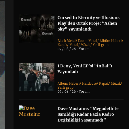
Cursed In Eternity ve Illusions
Play’den Ortak Proje: “Ashen
Sky” Yayımlandı
Black Metal
/
Doom Metal
/
Albüm Haberi
/
Kapak
/
Metal
/
Müzik
/
Yerli grup
07 / 08 / 26 •
Yorum
I Deny, Yeni EP’si “İnfial”ı
Yayımladı
Albüm Haberi
/
Hardcore
/
Kapak
/
Müzik
/
Yerli grup
07 / 08 / 26 •
Yorum
Dave Mustaine: “Megadeth’te
Sanıldığı Kadar Fazla Kadro
Değişikliği Yaşanmadı”