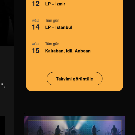
12
LP – İzmir
Tüm gün
AĞU
14
LP – İstanbul
Tüm gün
AĞU
15
Kaltaban, Idil, Anbean
Takvimi görüntüle
K
“,