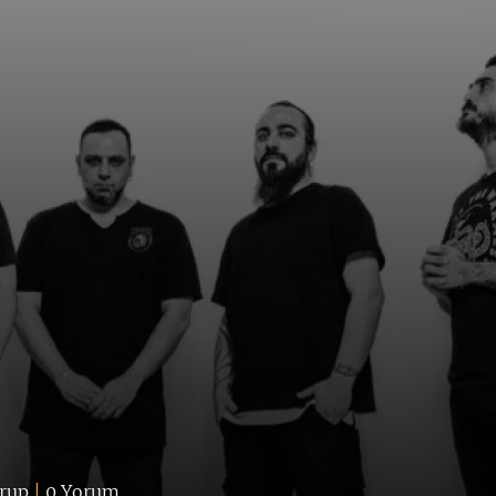
grup
|
0 Yorum