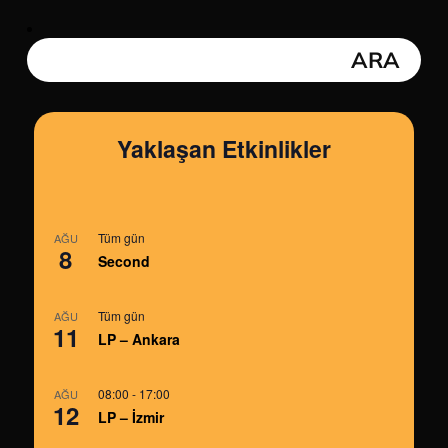
Yaklaşan Etkinlikler
Tüm gün
AĞU
8
Second
Tüm gün
AĞU
11
LP – Ankara
08:00
-
17:00
AĞU
12
LP – İzmir