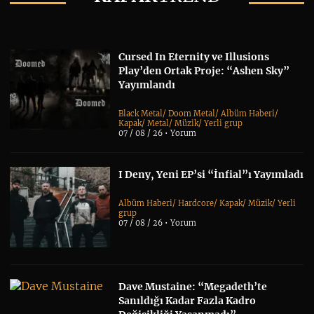
Cursed In Eternity ve Illusions
Play’den Ortak Proje: “Ashen Sky”
Yayımlandı
Black Metal
/
Doom Metal
/
Albüm Haberi
/
Kapak
/
Metal
/
Müzik
/
Yerli grup
07 / 08 / 26 •
Yorum
I Deny, Yeni EP’si “İnfial”ı Yayımladı
Albüm Haberi
/
Hardcore
/
Kapak
/
Müzik
/
Yerli
grup
07 / 08 / 26 •
Yorum
Dave Mustaine: “Megadeth’te
Sanıldığı Kadar Fazla Kadro