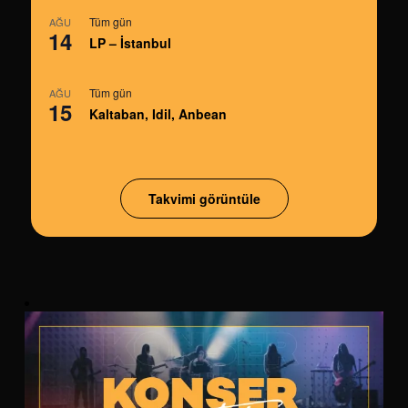
Tüm gün
AĞU
14
LP – İstanbul
Tüm gün
AĞU
15
Kaltaban, Idil, Anbean
Takvimi görüntüle