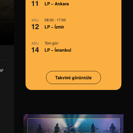
11
LP – Ankara
08:00
-
17:00
AĞU
12
LP – İzmir
Tüm gün
AĞU
14
LP – İstanbul
he
Takvimi görüntüle