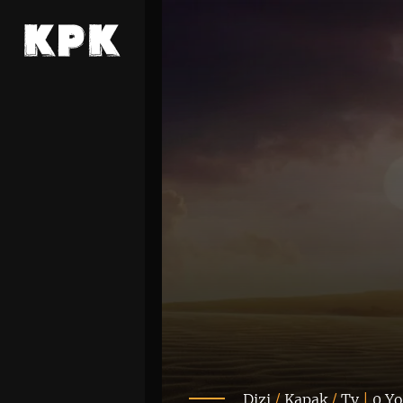
Dizi
/
Kapak
/
Tv
|
0 Y