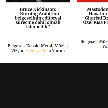
Bruce Dickinson:
Mastodon,
K
+
“Burning Ambition
Hayatını
belgeselinin editoryal
Gitaristi B
sürecine dahil olmak
Özel Kısa F
istemedik”
Belgesel
/
Müz
Belgesel
/
Kapak
/
Metal
/
Müzik
/
Yo
Vizyon
• 06 05 26 •
0 Yorum