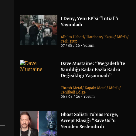
I Deny, Yeni EP’si “İnfial”ı
Yayımladı
Albüm Haberi
/
Hardcore
/
Kapak
/
Müzik
/
Yerli grup
07 / 08 / 26 •
Yorum
Dave Mustaine: “Megadeth’te
Sanıldığı Kadar Fazla Kadro
Değişikliği Yaşanmadı”
Thrash Metal
/
Kapak
/
Metal
/
Müzik
/
Tehlikeli Bölge
06 / 08 / 26 •
Yorum
Ghost Solisti Tobias Forge,
Accept Klasiği “Save Us”u
Yeniden Seslendirdi