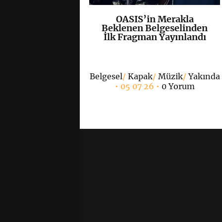
OASIS’in Merakla
K
+
Beklenen Belgeselinden
İlk Fragman Yayınlandı
Belgesel
/
Kapak
/
Müzik
/
Yakında
• 05 07 26 •
0 Yorum