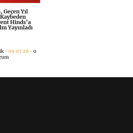
 Geçen Yıl
K
+
 Kaybeden
rent Hinds’a
ilm Yayınladı
ik
• 09 07 26 •
0
rum