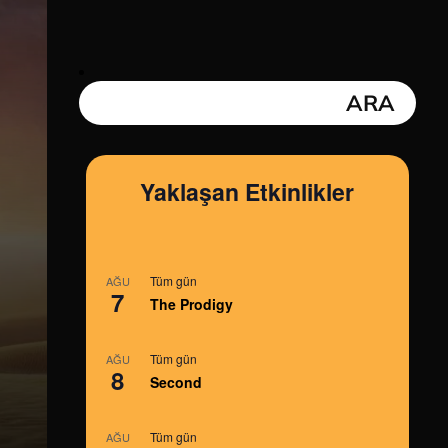
Yaklaşan Etkinlikler
Tüm gün
AĞU
7
The Prodigy
Tüm gün
AĞU
8
Second
Tüm gün
AĞU