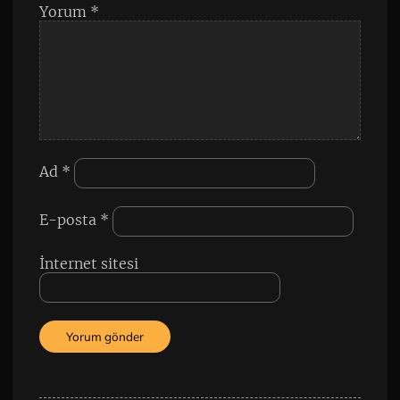
Yorum
*
Ad
*
E-posta
*
İnternet sitesi