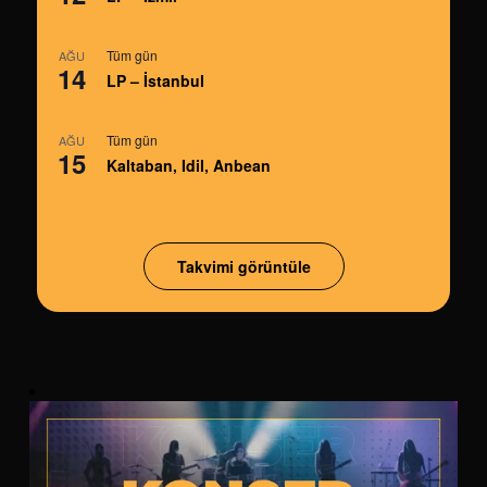
Tüm gün
AĞU
14
LP – İstanbul
Tüm gün
AĞU
15
Kaltaban, Idil, Anbean
Takvimi görüntüle