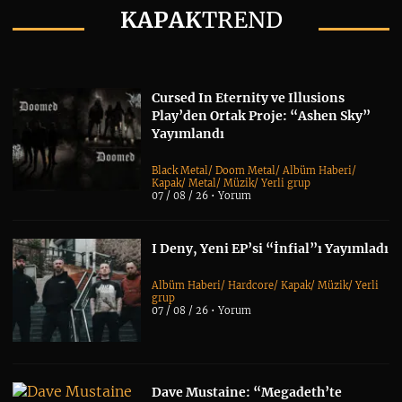
KAPAK
TREND
Cursed In Eternity ve Illusions
Play’den Ortak Proje: “Ashen Sky”
Yayımlandı
Black Metal
/
Doom Metal
/
Albüm Haberi
/
Kapak
/
Metal
/
Müzik
/
Yerli grup
07 / 08 / 26 •
Yorum
I Deny, Yeni EP’si “İnfial”ı Yayımladı
Albüm Haberi
/
Hardcore
/
Kapak
/
Müzik
/
Yerli
grup
07 / 08 / 26 •
Yorum
Dave Mustaine: “Megadeth’te