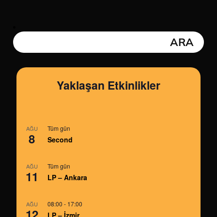
Yaklaşan Etkinlikler
Tüm gün
AĞU
8
Second
Tüm gün
AĞU
11
LP – Ankara
08:00
-
17:00
AĞU
12
LP – İzmir