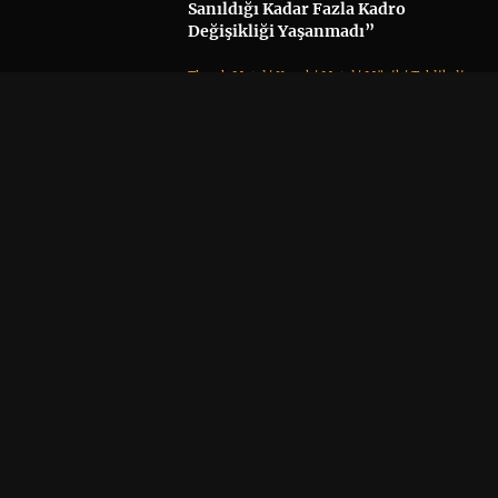
Sanıldığı Kadar Fazla Kadro
Değişikliği Yaşanmadı”
Thrash Metal
/
Kapak
/
Metal
/
Müzik
/
Tehlikeli
Bölge
06 / 08 / 26 •
Yorum
Ghost Solisti Tobias Forge, Accept
Klasiği “Save Us”u Yeniden
Seslendirdi
Kapak
/
Metal
/
Müzik
06 / 08 / 26 •
Yorum