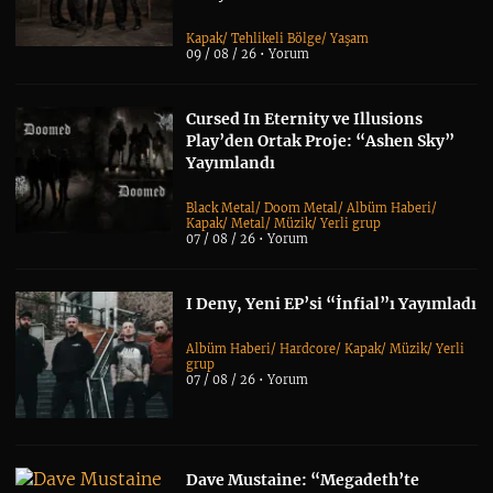
Kapak
/
Tehlikeli Bölge
/
Yaşam
09 / 08 / 26 •
Yorum
Cursed In Eternity ve Illusions
Play’den Ortak Proje: “Ashen Sky”
Yayımlandı
Black Metal
/
Doom Metal
/
Albüm Haberi
/
Kapak
/
Metal
/
Müzik
/
Yerli grup
07 / 08 / 26 •
Yorum
I Deny, Yeni EP’si “İnfial”ı Yayımladı
Albüm Haberi
/
Hardcore
/
Kapak
/
Müzik
/
Yerli
grup
07 / 08 / 26 •
Yorum
Dave Mustaine: “Megadeth’te