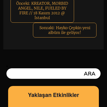
Önceki:
KREATOR, MORBID
ANGEL, NILE, FUELED BY
FIRE // 18 Kasım 2012 @
İstanbul
Sonraki:
Hayko Çepkin yeni
albüm ile geliyor!
Yaklaşan Etkinlikler