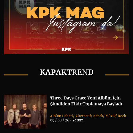
KAPAK
TREND
Three Days Grace Yeni Albüm İçin
Şimdiden Fikir Toplamaya Başladı
Albüm Haberi
/
Alternatif
/
Kapak
/
Müzik
/
Rock
09 / 08 / 26 •
Yorum