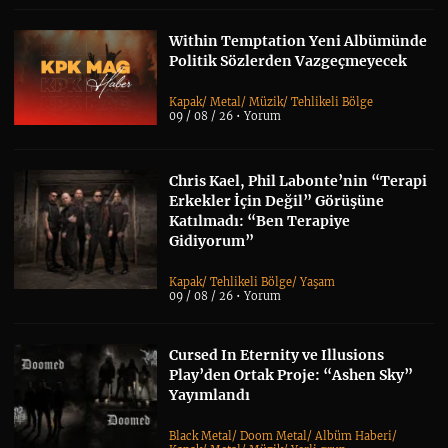
Within Temptation Yeni Albümünde
Politik Sözlerden Vazgeçmeyecek
Kapak
/
Metal
/
Müzik
/
Tehlikeli Bölge
09 / 08 / 26 •
Yorum
Chris Kael, Phil Labonte’nin “Terapi
Erkekler İçin Değil” Görüşüne
Katılmadı: “Ben Terapiye
Gidiyorum”
Kapak
/
Tehlikeli Bölge
/
Yaşam
09 / 08 / 26 •
Yorum
Cursed In Eternity ve Illusions
Play’den Ortak Proje: “Ashen Sky”
Yayımlandı
Black Metal
/
Doom Metal
/
Albüm Haberi
/