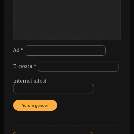
Ad
*
E-posta
*
İnternet sitesi