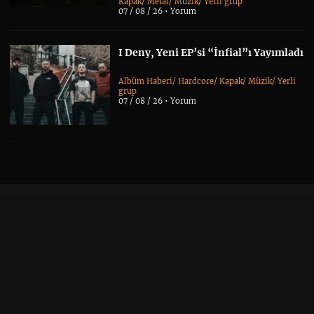
Kapak
/
Metal
/
Müzik
/
Yerli grup
07 / 08 / 26 •
Yorum
I Deny, Yeni EP’si “İnfial”ı Yayımladı
Albüm Haberi
/
Hardcore
/
Kapak
/
Müzik
/
Yerli
grup
07 / 08 / 26 •
Yorum