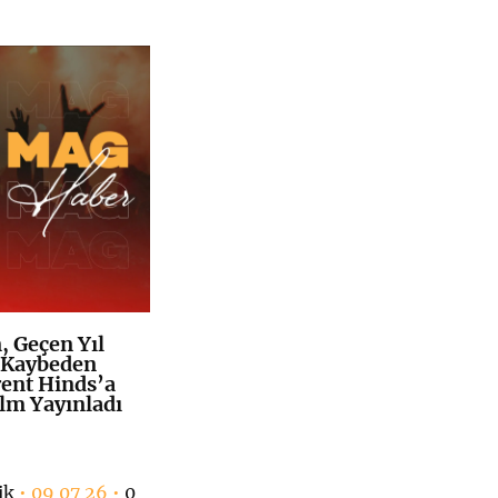
 Geçen Yıl
K
+
 Kaybeden
rent Hinds’a
ilm Yayınladı
ik
• 09 07 26 •
0