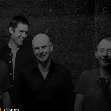
|
0 Yorum