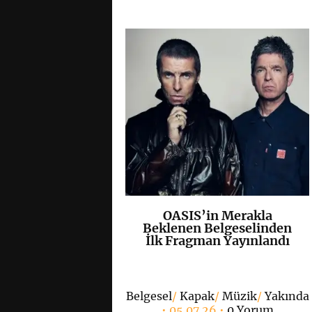
OASIS’in Merakla
K
+
Beklenen Belgeselinden
İlk Fragman Yayınlandı
Belgesel
/
Kapak
/
Müzik
/
Yakında
• 05 07 26 •
0 Yorum