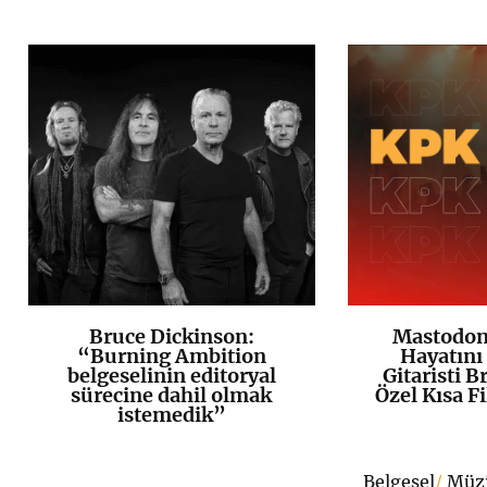
Bruce Dickinson:
Mastodon,
K
+
“Burning Ambition
Hayatını
belgeselinin editoryal
Gitaristi B
sürecine dahil olmak
Özel Kısa F
istemedik”
Belgesel
/
Müz