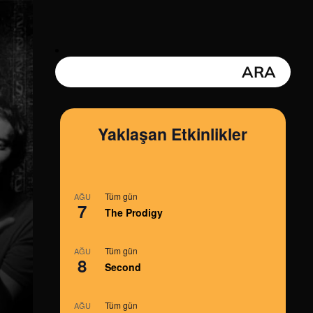
Yaklaşan Etkinlikler
Tüm gün
AĞU
7
The Prodigy
Tüm gün
AĞU
8
Second
Tüm gün
AĞU