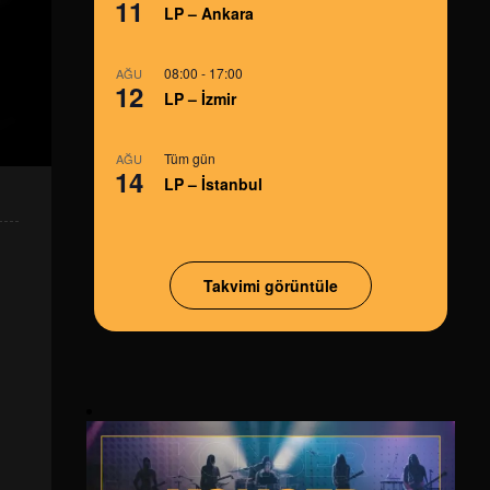
11
LP – Ankara
08:00
-
17:00
AĞU
12
LP – İzmir
Tüm gün
AĞU
14
LP – İstanbul
Takvimi görüntüle