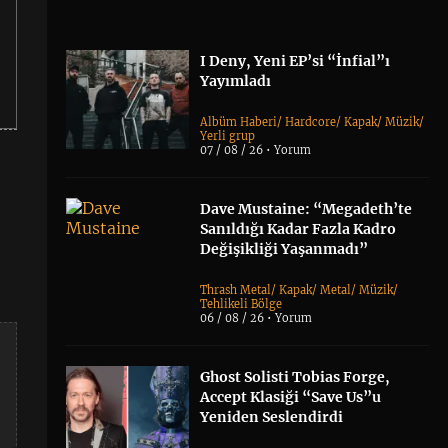
I Deny, Yeni EP’si “İnfial”ı
Yayımladı
Albüm Haberi
/
Hardcore
/
Kapak
/
Müzik
/
Yerli grup
07 / 08 / 26 •
Yorum
Dave Mustaine: “Megadeth’te
Sanıldığı Kadar Fazla Kadro
Değişikliği Yaşanmadı”
Thrash Metal
/
Kapak
/
Metal
/
Müzik
/
Tehlikeli Bölge
06 / 08 / 26 •
Yorum
Ghost Solisti Tobias Forge,
Accept Klasiği “Save Us”u
Yeniden Seslendirdi