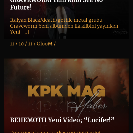
Future!
İtalyan Black/death/gothic metal grubu
Graveworm Yeni albümden ilk klibini yayınladı!
Yeni […]
11 / 10 / 11 /
GlooM
/
K
+
BEHEMOTH Yeni Video; “Lucifer!”
Daha önce kamera arkası görüntülerini