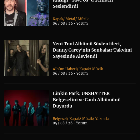
Klasiği “Save Us”u Yeniden
Seslendirdi
Kapak
/
Metal
/
Müzik
06 / 08 / 26 •
Yorum
Yeni Tool Albümü Söylentileri,
Danny Carey’nin Sonbahar Takvimi
Sayesinde Alevlendi
Albüm Haberi
/
Kapak
/
Müzik
06 / 08 / 26 •
Yorum
Linkin Park, UNSHATTER
Belgeselini ve Canlı Albümünü
Duyurdu
Belgesel
/
Kapak
/
Müzik
/
Yakında
05 / 08 / 26 •
Yorum