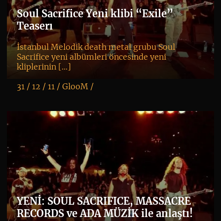
Soul Sacrifice Yeni klibi “Exile”
Teaserı
İstanbul Melodik death metal grubu Soul
Sacrifice yeni albümleri öncesinde yeni
kliplerinin […]
31 / 12 / 11 /
GlooM
/
K
+
YENİ: SOUL SACRIFICE, MASSACRE
RECORDS ve ADA MÜZİK ile anlaştı!