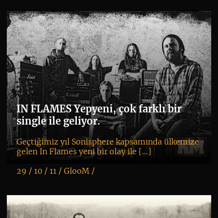
IN FLAMES Yepyeni, çok farklı bir
single ile geliyor.
Geçtiğimiz yıl Sonisphere kapsamında ülkemize
gelen In Flames yeni bir olay ile […]
29 / 10 / 11 /
GlooM
/
K
+