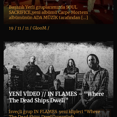
Başarılı Yerli gruplarımızda SOUL
SACRIFICE,yeni albümü Carpe Mortem
albümünün ADA MÜZİK tarafından […]
19 / 11 / 11 /
GlooM
/
K
+
YENİ VİDEO // IN FLAMES – “Where
The Dead Ships Dwell”
İsveçli grup IN FLAMES yeni klipleri “Where
The Dead Ships Dwell”yayınladı.