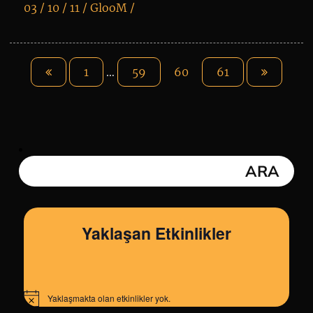
03 / 10 / 11 /
GlooM
/
K
+
1
…
59
60
61
Yaklaşan Etkinlikler
Yaklaşmakta olan etkinlikler yok.
Notice