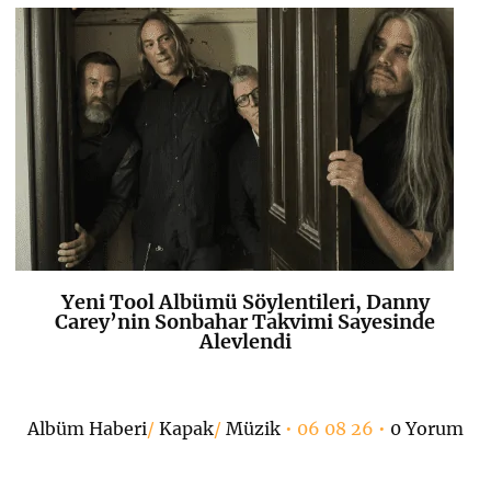
Yeni Tool Albümü Söylentileri, Danny
K
+
Carey’nin Sonbahar Takvimi Sayesinde
Alevlendi
Albüm Haberi
/
Kapak
/
Müzik
• 06 08 26 •
0 Yorum