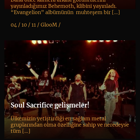
yayınladığımız Behemoth, klibini yayınladı.
“Evangelion” albümünün muhteşem bir […]
04 / 10 / 11 /
GlooM
/
K
+
Soul Sacrifice gelişmeler!
Ülkemizin yetiştirdiği en sağlam metal
gruplarından olma özelliğine sahip ve neredeyse
tüm […]