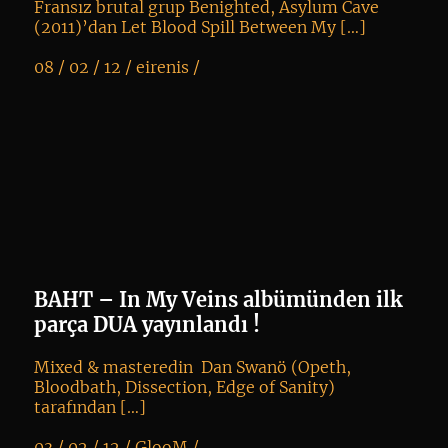
Fransız brutal grup Benighted, Asylum Cave
(2011)’dan Let Blood Spill Between My […]
08 / 02 / 12 /
eirenis
/
K
+
BAHT – In My Veins albümünden ilk
parça DUA yayınlandı !
Mixed & masteredin Dan Swanö (Opeth,
Bloodbath, Dissection, Edge of Sanity)
tarafından […]
03 / 02 / 12 /
GlooM
/