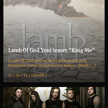
Lamb Of God Yeni teaser “King Me”
Lamb Of God yeni albümü öncesinde yeni
bombalar patlatmaya devam ediyor. Şimdi […]
12 / 01 / 12 /
GlooM
/
K
+