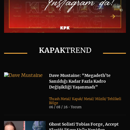
KAPAK
TREND
Dave Mustaine: “Megadeth’te
Sanıldığı Kadar Fazla Kadro
Değişikliği Yaşanmadı”
Thrash Metal
/
Kapak
/
Metal
/
Müzik
/
Tehlikeli
Bölge
06 / 08 / 26 •
Yorum
Ghost Solisti Tobias Forge, Accept