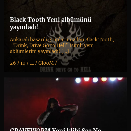
Black Tooth Yeni albümünü
yayınladı!
Ankaralı başarılı gruplarımızdan Black Tooth,
“Drink, Drive Go to Hell” isimli yeni
ablümlerini yayınladı! […]
26 / 10 / 11 /
GlooM
/
K
+
GRAVEWORM Yeni klibi See No