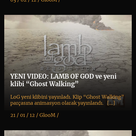
K
+
YENI VIDEO: LAMB OF GOD ve yeni
klibi “Ghost Walking”
LoG yeni klibini yayınladı. Klip “Ghost Walking”
parçasına animasyon olarak yayınlandı. […]
21 / 01 / 12 /
GlooM
/
K
+