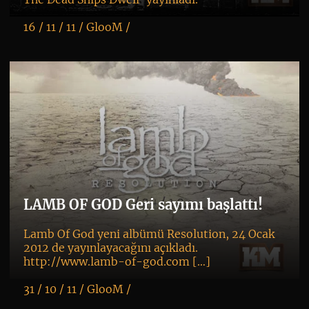
16 / 11 / 11 /
GlooM
/
K
+
LAMB OF GOD Geri sayımı başlattı!
Lamb Of God yeni albümü Resolution, 24 Ocak
2012 de yayınlayacağını açıkladı.
http://www.lamb-of-god.com […]
31 / 10 / 11 /
GlooM
/
K
+