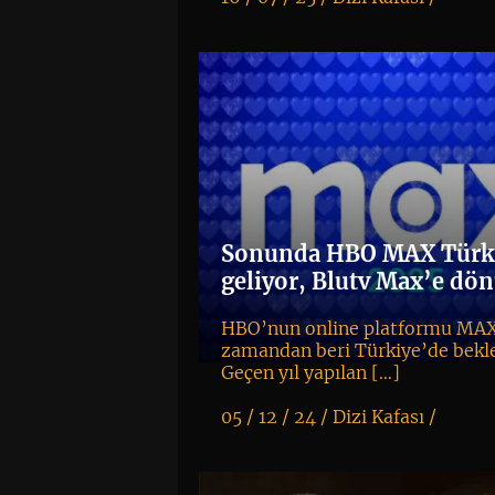
K
+
Sonunda HBO MAX Türk
geliyor, Blutv Max’e dö
HBO’nun online platformu MAX
zamandan beri Türkiye’de bekl
Geçen yıl yapılan […]
05 / 12 / 24 /
Dizi Kafası
/
K
+