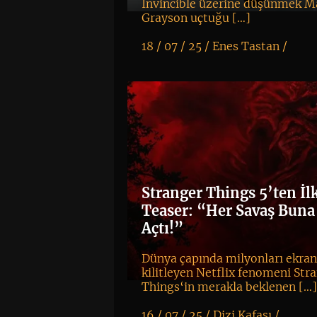
Invincible üzerine düşünmek M
Grayson uçtuğu […]
18 / 07 / 25 /
Enes Tastan
/
K
+
Stranger Things 5’ten İl
Teaser: “Her Savaş Buna
Açtı!”
Dünya çapında milyonları ekran
kilitleyen Netflix fenomeni Str
Things‘in merakla beklenen […
16 / 07 / 25 /
Dizi Kafası
/