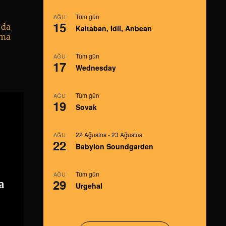
Tüm gün
AĞU
15
’da
Kaltaban, Idil, Anbean
çma
Tüm gün
AĞU
17
Wednesday
Tüm gün
AĞU
19
Sovak
22 Ağustos
-
23 Ağustos
AĞU
22
Babylon Soundgarden
Tüm gün
AĞU
29
a
Urgehal