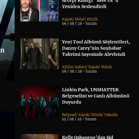
Accept Klasiği “Save Us”u
Yeniden Seslendirdi
Kapak
/
Metal
/
Müzik
06 / 08 / 26 •
Yorum
Yeni Tool Albümü Söylentileri,
Danny Carey’nin Sonbahar
an
Takvimi Sayesinde Alevlendi
Albüm Haberi
/
Kapak
/
Müzik
06 / 08 / 26 •
Yorum
Linkin Park, UNSHATTER
Belgeselini ve Canlı Albümünü
Duyurdu
Belgesel
/
Kapak
/
Müzik
/
Yakında
05 / 08 / 26 •
Yorum
Kelly Osbourne’dan Sid