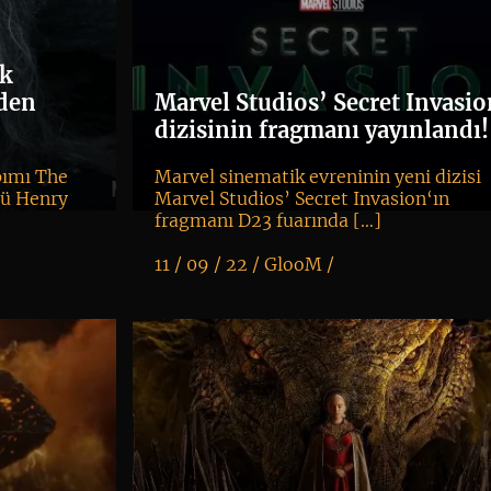
ok
iden
Marvel Studios’ Secret Invasi
dizisinin fragmanı yayınlandı!
pımı The
Marvel sinematik evreninin yeni dizisi
lü Henry
Marvel Studios’ Secret Invasion‘ın
fragmanı D23 fuarında […]
11 / 09 / 22 /
GlooM
/
K
+