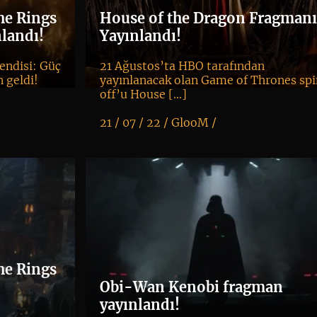
he Rings
House of the Dragon Fragman
landı!
Yayınlandı!
endisi: Güç
21 Ağustos’ta HBO tarafından
 geldi!
yayınlanacak olan Game of Thrones sp
off’u House […]
21 / 07 / 22 /
GlooM
/
K
+
he Rings
Obi-Wan Kenobi fragman
yayınlandı!