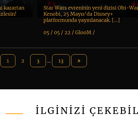
ni karartan
Star Wars evreninin yeni dizisi Obi-Wa
izlesin!
Kenobi, 25 Mayıs‘da Disney+
platformunda yayınlanacak. […]
05 / 05 / 22 /
GlooM
/
K
+
1
2
3
…
13
İLGİNİZİ ÇEKEBİ