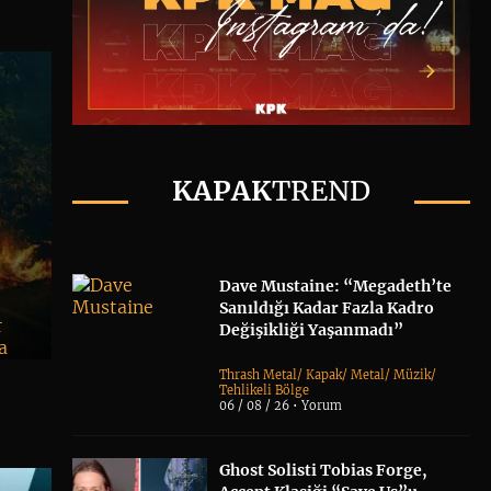
KAPAK
TREND
Dave Mustaine: “Megadeth’te
Sanıldığı Kadar Fazla Kadro
r
Değişikliği Yaşanmadı”
a
Thrash Metal
/
Kapak
/
Metal
/
Müzik
/
Tehlikeli Bölge
06 / 08 / 26 •
Yorum
Ghost Solisti Tobias Forge,