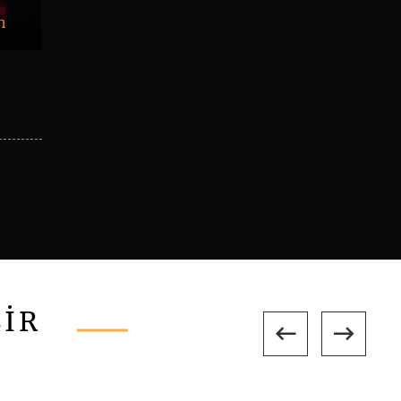
n
LİR