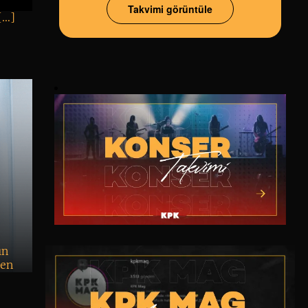
Takvimi görüntüle
 […]
ın
nen