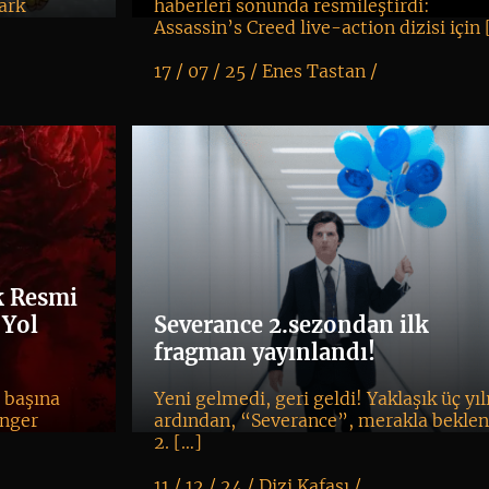
ark
haberleri sonunda resmileştirdi:
Assassin’s Creed live-action dizisi için
17 / 07 / 25 /
Enes Tastan
/
K
+
k Resmi
 Yol
Severance 2.sezondan ilk
fragman yayınlandı!
 başına
Yeni gelmedi, geri geldi! Yaklaşık üç yıl
anger
ardından, “Severance”, merakla bekle
]
2. […]
11 / 12 / 24 /
Dizi Kafası
/