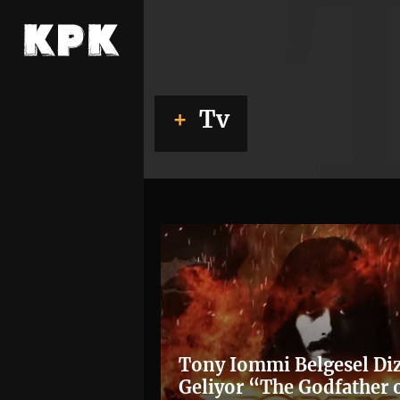
Tv
Tony Iommi Belgesel Diz
Geliyor “The Godfather 