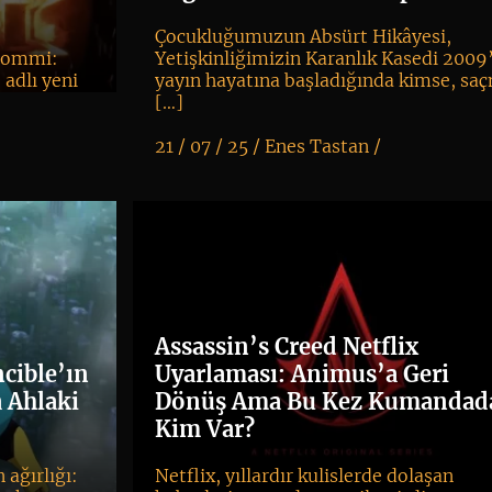
Çocukluğumuzun Absürt Hikâyesi,
“Iommi:
Yetişkinliğimizin Karanlık Kasedi 2009
adlı yeni
yayın hayatına başladığında kimse, sa
[…]
21 / 07 / 25 /
Enes Tastan
/
K
+
Assassin’s Creed Netflix
ncible’ın
Uyarlaması: Animus’a Geri
 Ahlaki
Dönüş Ama Bu Kez Kumandad
Kim Var?
 ağırlığı:
Netflix, yıllardır kulislerde dolaşan