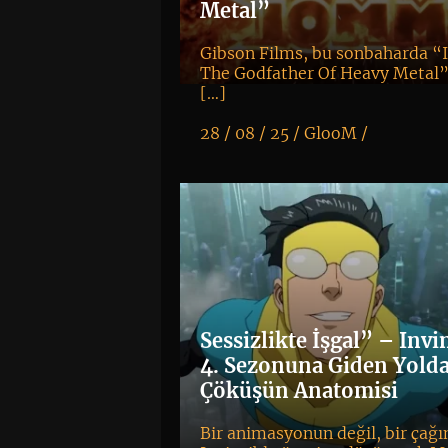
Metal”
Gibson Films, bu sonbaharda 
The Godfather Of Heavy Metal” 
[…]
28 / 08 / 25 /
GlooM
/
K
+
Sessizlikte İşgal” – Invi
4. Sezonuna Giden Yolda
Çöküşün Anatomisi
Bir animasyonun değil, bir çağın