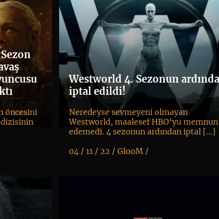
. Sezon
avaş
Oyuncusu
Westworld 4. Sezonun ardınd
ktı
iptal edildi!
 öncesini
Neredeyse sevmeyeni olmayan
dizisinin
Westworld, maalesef HBO‘yu memnun
edemedi. 4 sezonun ardından iptal […]
04 / 11 / 22 /
GlooM
/
K
+