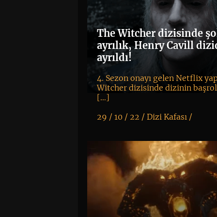
The Witcher dizisinde ş
ayrılık, Henry Cavill diz
ayrıldı!
4. Sezon onayı gelen Netflix ya
Witcher dizisinde dizinin başro
[…]
29 / 10 / 22 /
Dizi Kafası
/
K
+