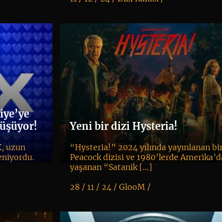
K
+
iye’ye
nüşüyor!
Yeni bir dizi Hysteria!
, uzun
“Hysteria!” 2024 yılında yayınlanan bi
eniyordu.
Peacock dizisi ve 1980’lerde Amerika’d
yaşanan “Satanik […]
28 / 11 / 24 /
GlooM
/
K
+