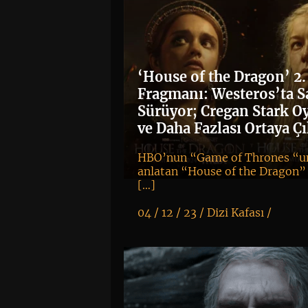
‘House of the Dragon’ 2
Fragmanı: Westeros’ta S
Sürüyor; Cregan Stark 
ve Daha Fazlası Ortaya Çı
HBO’nun “Game of Thrones “un
anlatan “House of the Dragon” 
[…]
04 / 12 / 23 /
Dizi Kafası
/
K
+