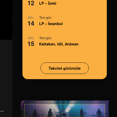
12
LP – İzmir
Tüm gün
AĞU
14
LP – İstanbul
Tüm gün
AĞU
15
Kaltaban, Idil, Anbean
Takvimi görüntüle
 —