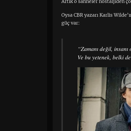
Artık o sahneler nostaljiden ç
Oysa CBR yazarı Karlis Wilde’ı
güç var:
“Zamanı değil, insanı
Ve bu yetenek, belki d