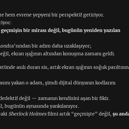
e hem evrene yepyeni bir perspektif getiriyor.
riyor:
 geçmişin bir mirası değil, bugünün yeniden yazılan
 Londra’sından bir adım daha uzaklaşıyor;
 değil, ekran ışığının altından konuşma zamanı geldi.
tünde asılı duran sis, artık ekran ışığının soğuk parıltısın
asını yakan o adam, şimdi dijital dünyanın kodlarını
dedektif değil — zamanın kendisini aşan bir fikir.
il, bugünün aynasında yankılanıyor.
raki
Sherlock Holmes
filmi artık “geçmişte” değil,
şu and