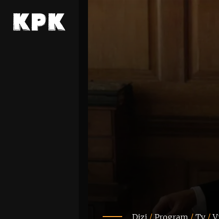
Dizi
/
Program
/
Tv
/
V