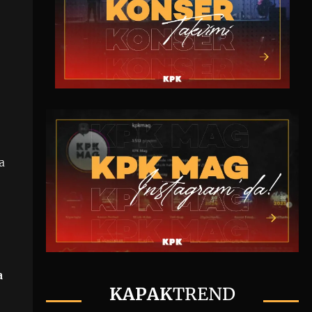
a
a
KAPAK
TREND