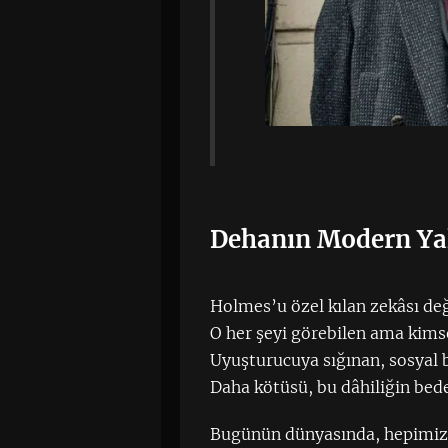
Dehanın Modern Yal
Holmes’u özel kılan zekâsı deği
O her şeyi görebilen ama kimse
Uyuşturucuya sığınan, sosyal 
Daha kötüsü, bu dâhiliğin bede
Bugünün dünyasında, hepimiz b