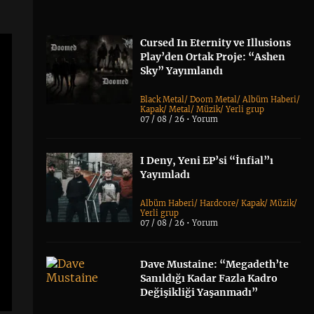
Cursed In Eternity ve Illusions
Play’den Ortak Proje: “Ashen
Sky” Yayımlandı
Black Metal
/
Doom Metal
/
Albüm Haberi
/
Kapak
/
Metal
/
Müzik
/
Yerli grup
07 / 08 / 26 •
Yorum
I Deny, Yeni EP’si “İnfial”ı
Yayımladı
Albüm Haberi
/
Hardcore
/
Kapak
/
Müzik
/
Yerli grup
07 / 08 / 26 •
Yorum
Dave Mustaine: “Megadeth’te
Sanıldığı Kadar Fazla Kadro
Değişikliği Yaşanmadı”