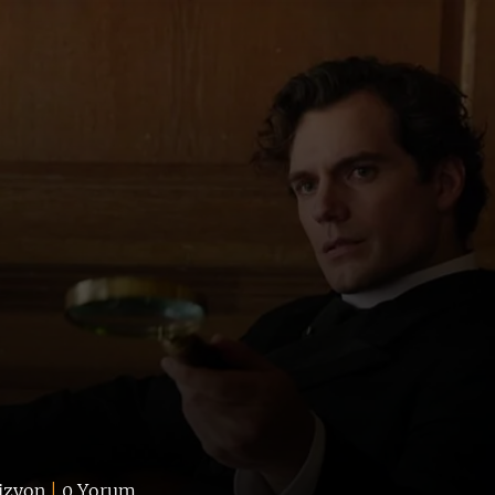
izyon
|
0 Yorum