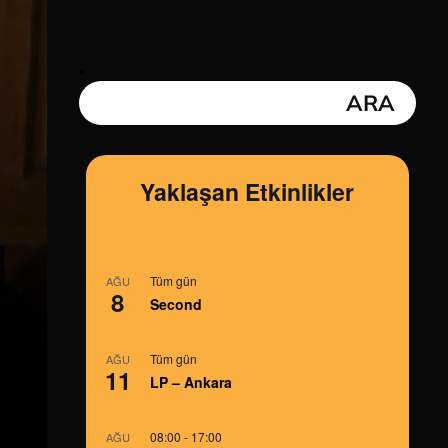
Yaklaşan Etkinlikler
Tüm gün
AĞU
8
Second
Tüm gün
AĞU
11
LP – Ankara
08:00
-
17:00
AĞU