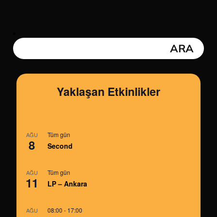
Yaklaşan Etkinlikler
Tüm gün
AĞU
8
Second
Tüm gün
AĞU
11
LP – Ankara
08:00
-
17:00
AĞU