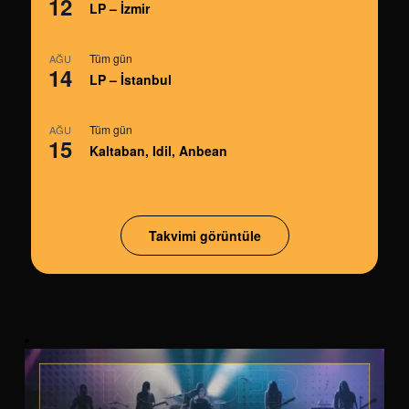
12
LP – İzmir
Tüm gün
AĞU
14
LP – İstanbul
Tüm gün
AĞU
15
Kaltaban, Idil, Anbean
Takvimi görüntüle