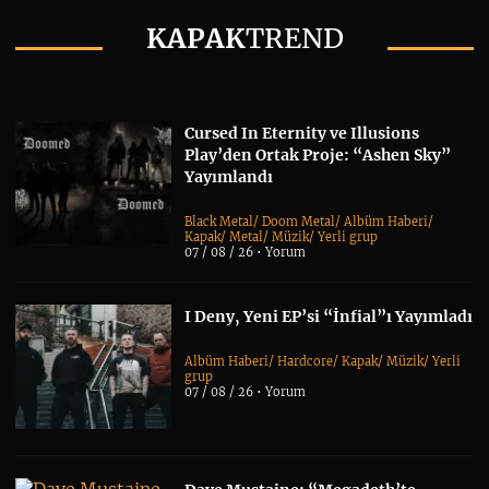
KAPAK
TREND
Cursed In Eternity ve Illusions
Play’den Ortak Proje: “Ashen Sky”
Yayımlandı
Black Metal
/
Doom Metal
/
Albüm Haberi
/
Kapak
/
Metal
/
Müzik
/
Yerli grup
07 / 08 / 26 •
Yorum
I Deny, Yeni EP’si “İnfial”ı Yayımladı
Albüm Haberi
/
Hardcore
/
Kapak
/
Müzik
/
Yerli
grup
07 / 08 / 26 •
Yorum