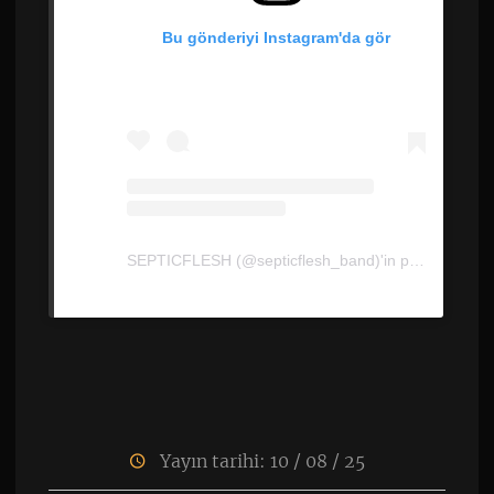
Bu gönderiyi Instagram'da gör
SEPTICFLESH (@septicflesh_band)'in paylaştığı bir gönderi
Yayın tarihi: 10 / 08 / 25