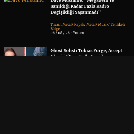
Dave Mustaine: “Megadeth’te
Sanıldığı Kadar Fazla Kadro
Değişikliği Yaşanmadı”
Thrash Metal
/
Kapak
/
Metal
/
Müzik
/
Tehlikeli
Bölge
06 / 08 / 26 •
Yorum
Ghost Solisti Tobias Forge, Accept
Klasiği “Save Us”u Yeniden
Seslendirdi
Kapak
/
Metal
/
Müzik
06 / 08 / 26 •
Yorum
Yeni Tool Albümü Söylentileri,
Danny Carey’nin Sonbahar Takvimi
Sayesinde Alevlendi
Albüm Haberi
/
Kapak
/
Müzik
06 / 08 / 26 •
Yorum