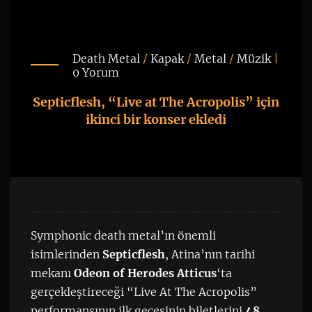
Death Metal
/
Kapak
/
Metal
/
Müzik
|
0 Yorum
Septicflesh, “Live at The Acropolis” için
ikinci bir konser ekledi
Symphonic death metal’ın önemli
isimlerinden
Septicflesh
, Atina’nın tarihi
mekanı
Odeon of Herodes Atticus
‘ta
gerçekleştireceği “Live At The Acropolis”
performansının ilk gecesinin biletlerini
48