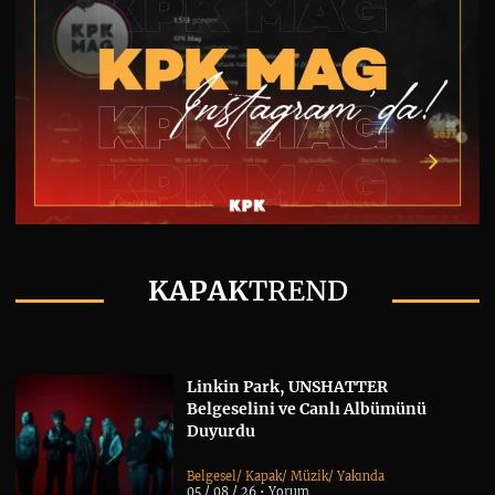
KAPAK
TREND
Linkin Park, UNSHATTER
Belgeselini ve Canlı Albümünü
Duyurdu
Belgesel
/
Kapak
/
Müzik
/
Yakında
05 / 08 / 26 •
Yorum