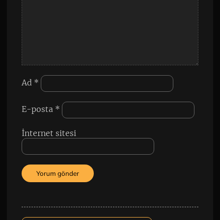
Ad
*
E-posta
*
İnternet sitesi