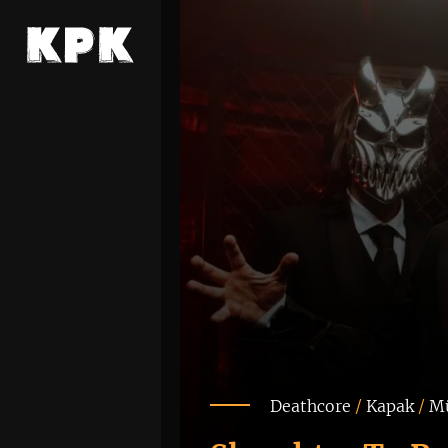
Deathcore
/
Kapak
/
M