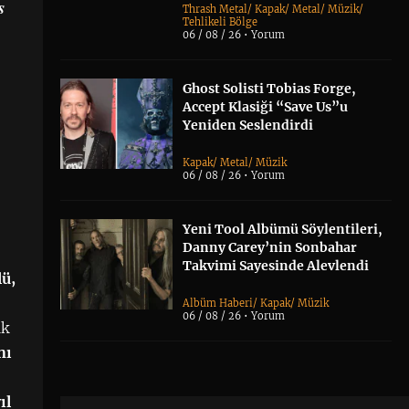
s
Thrash Metal
/
Kapak
/
Metal
/
Müzik
/
Tehlikeli Bölge
06 / 08 / 26 •
Yorum
Ghost Solisti Tobias Forge,
Accept Klasiği “Save Us”u
Yeniden Seslendirdi
Kapak
/
Metal
/
Müzik
06 / 08 / 26 •
Yorum
Yeni Tool Albümü Söylentileri,
Danny Carey’nin Sonbahar
Takvimi Sayesinde Alevlendi
lü,
Albüm Haberi
/
Kapak
/
Müzik
06 / 08 / 26 •
Yorum
ik
nı
ıl