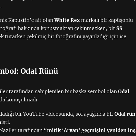
.
Denis Kapustin’e ait olan
White Rex
markalı bir kapüşonlu
fotoğrafı hakkında konuşmaktan çekinmezken, bir
SS
k tutarken çekilmiş bir fotoğrafını yayınladığı için ise
embol: Odal Rünü
iler tarafından sahiplenilen bir başka sembol olan
Odal
da konuşulmadı.
nladığı bir YouTube videosunda, sol ayağında bir
Odal rün
şti.
Naziler tarafından
“mitik ‘Aryan’ geçmişini yeniden inş