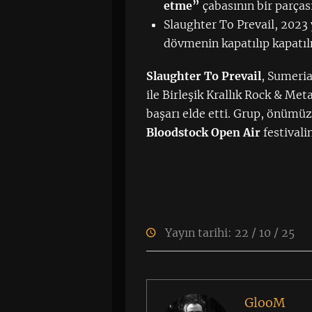
etme”
çabasının bir parças
Slaughter To Prevail, 2023 
dövmenin kapatılıp kapatılm
Slaughter To Prevail
, Sumeria
ile Birleşik Krallık Rock & Met
başarı elde etti. Grup, önümü
Bloodstock Open Air
festivali
Yayın tarihi: 22 / 10 / 25
GlooM