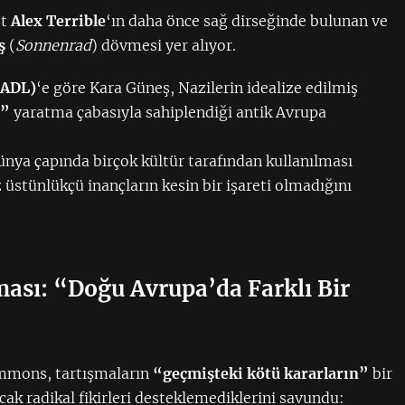
st
Alex Terrible
‘ın daha önce sağ dirseğinde bulunan ve
ş
(
Sonnenrad
) dövmesi yer alıyor.
(ADL)
‘e göre Kara Güneş, Nazilerin idealize edilmiş
ı”
yaratma çabasıyla sahiplendiği antik Avrupa
ya çapında birçok kültür tarafından kullanılması
 üstünlükçü inançların kesin bir işareti olmadığını
sı: “Doğu Avrupa’da Farklı Bir
mmons, tartışmaların
“geçmişteki kötü kararların”
bir
ak radikal fikirleri desteklemediklerini savundu: