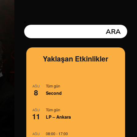
Yaklaşan Etkinlikler
Tüm gün
AĞU
8
Second
Tüm gün
AĞU
11
LP – Ankara
08:00
-
17:00
AĞU