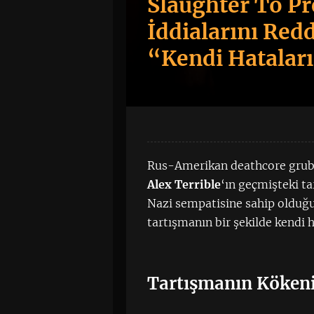
Slaughter To Pre
İddialarını Red
“Kendi Hatalar
Rus-Amerikan deathcore gru
Alex Terrible
‘ın geçmişteki t
Nazi sempatisine sahip olduğ
tartışmanın bir şekilde kendi h
Tartışmanın Kökeni