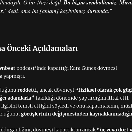
ltındaydı. O bir Nazi değil.
Bu bizim sembolümüz. Mira
r,
‘ dedi, ama bu [anlam] kaybolmuş durumda.”
ha Önceki Açıklamaları
wnbeat
podcast’inde kapattığı Kara Güneş dövmesi
a yapmıştı.
olduğunu
reddetti
, ancak dövmeyi
“fiziksel olarak çok güç
ağcı adamlarla”
takıldığı dönemde yaptırdığını itiraf etti.
lgisini temsil ettiğini söyledi ve onu kapatmasının, müz
olduğunu,
görüşlerinin değişmesinden kaynaklanmadığı
aldırganlığını, dövmeyi kapattıktan ancak
“üç veya dört y