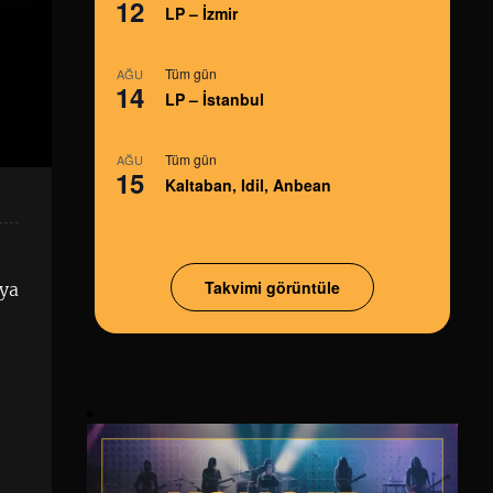
12
LP – İzmir
Tüm gün
AĞU
14
LP – İstanbul
Tüm gün
AĞU
15
Kaltaban, Idil, Anbean
Takvimi görüntüle
eya