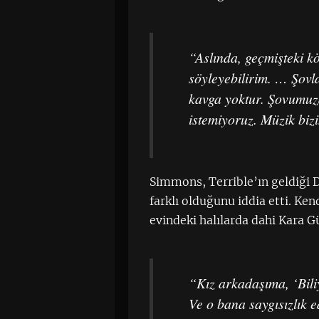
“Aslında, geçmişteki k
söyleyebilirim. … Şovl
kavga yoktur. Şovumuz
istemiyoruz. Müzik bizim
Simmons, Terrible’ın geldiği 
farklı olduğunu iddia etti. K
evindeki halılarda dahi Kara
“Kız arkadaşıma, ‘Bili
Ve o bana saygısızlık