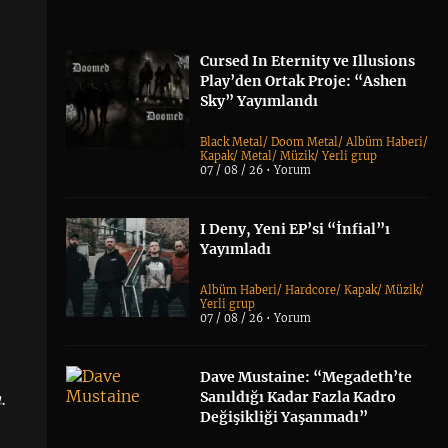
Cursed In Eternity ve Illusions
Play’den Ortak Proje: “Ashen
Sky” Yayımlandı
Black Metal
/
Doom Metal
/
Albüm Haberi
/
Kapak
/
Metal
/
Müzik
/
Yerli grup
07 / 08 / 26 •
Yorum
I Deny, Yeni EP’si “İnfial”ı
Yayımladı
Albüm Haberi
/
Hardcore
/
Kapak
/
Müzik
/
Yerli grup
07 / 08 / 26 •
Yorum
Dave Mustaine: “Megadeth’te
.
Sanıldığı Kadar Fazla Kadro
Değişikliği Yaşanmadı”