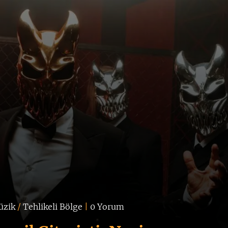
üzik
/
Tehlikeli Bölge
|
0 Yorum