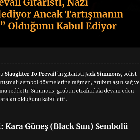
vail Gitaristi, Nazi
dediyor Ancak Tartışmanın
ı” Olduğunu Kabul Ediyor
bu
Slaughter To Prevail
‘in gitaristi
Jack Simmons
, solist
artışmalı sembol dövmelerine rağmen, grubun aşırı sağ v
unu reddetti. Simmons, grubun etrafındaki devam eden
ataları olduğunu kabul etti.
: Kara Güneş (Black Sun) Sembolü