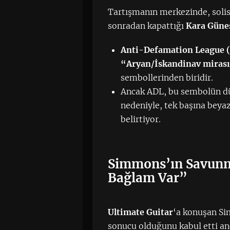
Tartışmanın merkezinde, soli
sonradan kapattığı
Kara Güne
Anti-Defamation League 
“Aryan/İskandinav miras
sembollerinden biridir.
Ancak ADL, bu sembolün dün
nedeniyle, tek başına beyaz
belirtiyor.
Simmons’ın Savunma
Bağlam Var”
Ultimate Guitar
‘a konuşan Si
sonucu olduğunu kabul etti anc