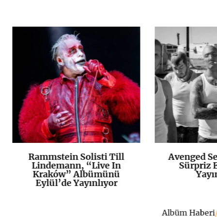
Rammstein Solisti Till
Avenged Se
K
+
Lindemann, “Live In
Sürpriz E
Kraków” Albümünü
Yayı
Eylül’de Yayınlıyor
Albüm Haberi