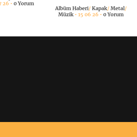
7 26 •
0 Yorum
Albüm Haberi
/
Kapak
/
Metal
/
Müzik
• 15 06 26 •
0 Yorum