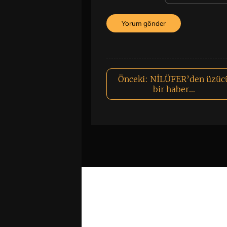
Önceki:
NİLÜFER’den üzüc
bir haber…