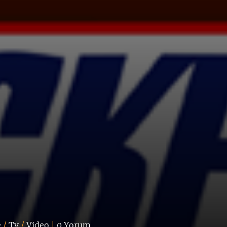
e
/
Tv
/
Video
|
0 Yorum