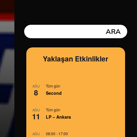
Yaklaşan Etkinlikler
Tüm gün
AĞU
8
Second
Tüm gün
AĞU
11
LP – Ankara
08:00
-
17:00
AĞU