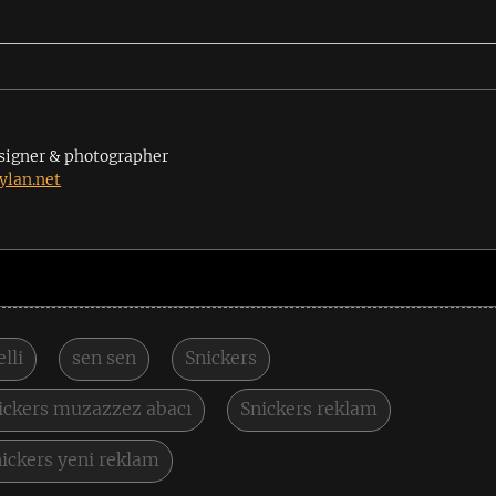
signer & photographer
lan.net
lli
sen sen
Snickers
ickers muzazzez abacı
Snickers reklam
ickers yeni reklam