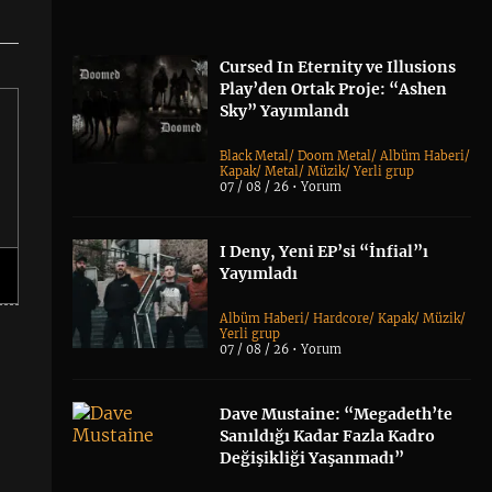
Cursed In Eternity ve Illusions
Play’den Ortak Proje: “Ashen
Sky” Yayımlandı
Black Metal
/
Doom Metal
/
Albüm Haberi
/
Kapak
/
Metal
/
Müzik
/
Yerli grup
07 / 08 / 26 •
Yorum
I Deny, Yeni EP’si “İnfial”ı
Yayımladı
Albüm Haberi
/
Hardcore
/
Kapak
/
Müzik
/
Yerli grup
07 / 08 / 26 •
Yorum
Dave Mustaine: “Megadeth’te
Sanıldığı Kadar Fazla Kadro
Değişikliği Yaşanmadı”