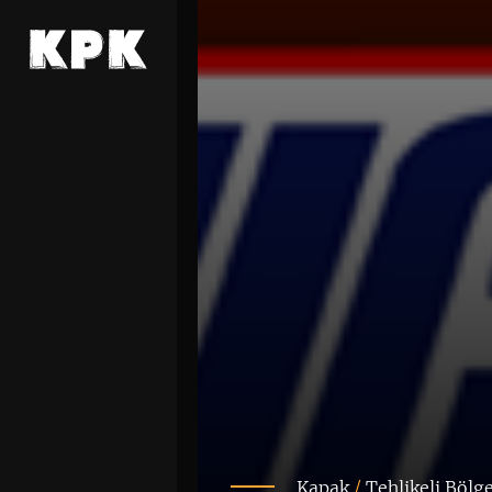
Kapak
/
Tehlikeli Bölg