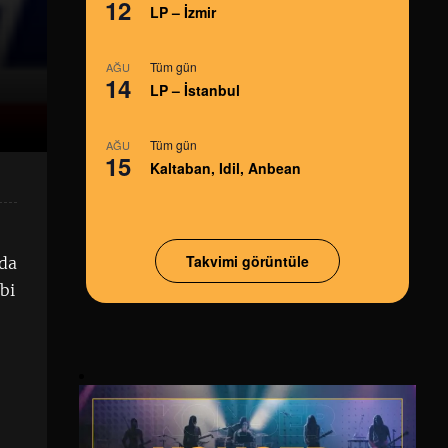
12
LP – İzmir
Tüm gün
AĞU
14
LP – İstanbul
Tüm gün
AĞU
15
Kaltaban, Idil, Anbean
Takvimi görüntüle
 da
bi