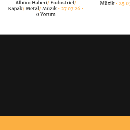
Albüm Haberi
/
Endustriel
/
Müzik
• 25 0
Kapak
/
Metal
/
Müzik
• 27 07 26 •
0 Yorum