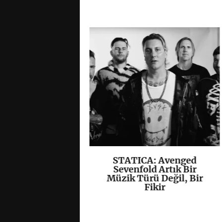
, Yeni EP’si
STATICA: Avenged
K
+
K
+
”ı Yayımladı
Sevenfold Artık Bir
Müzik Türü Değil, Bir
Fikir
/
Hardcore
/
Kapak
/
 grup
• 07 08 26 •
0