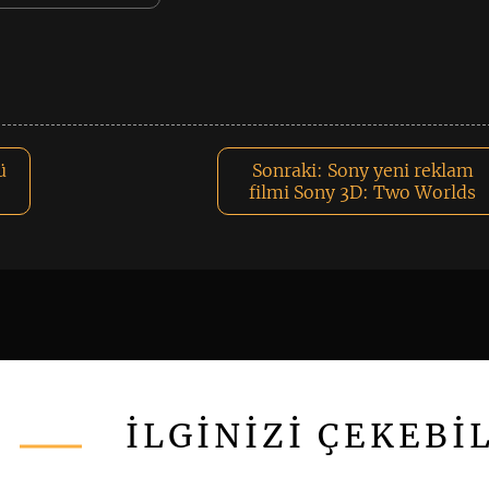
ü
Sonraki:
Sony yeni reklam
filmi Sony 3D: Two Worlds
İLGİNİZİ ÇEKEBİ