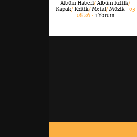
Albüm Haberi
/
Albüm Kritik
/
Yorum
Kapak
/
Kritik
/
Metal
/
Müzik
• 03
08 26 •
1 Yorum