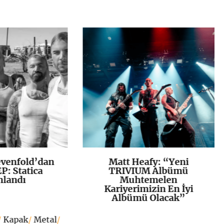
venfold’dan
Matt Heafy: “Yeni
K
+
K
+
P: Statica
TRIVIUM Albümü
nlandı
Muhtemelen
Kariyerimizin En İyi
Albümü Olacak”
/
Kapak
/
Metal
/