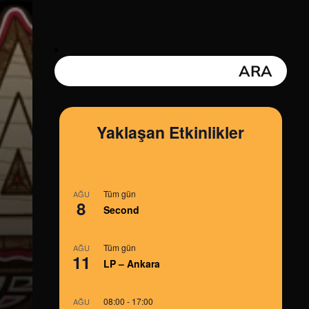
Yaklaşan Etkinlikler
Tüm gün
AĞU
8
Second
Tüm gün
AĞU
11
LP – Ankara
08:00
-
17:00
AĞU