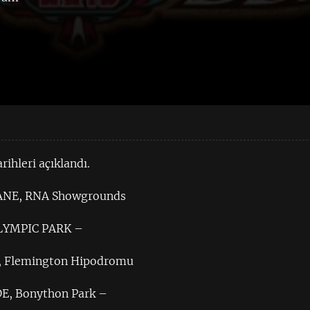
ihleri açıklandı.
ANE, RNA Showgrounds
OLYMPIC PARK –
 Flemington Hipodromu
E, Bonython Park –