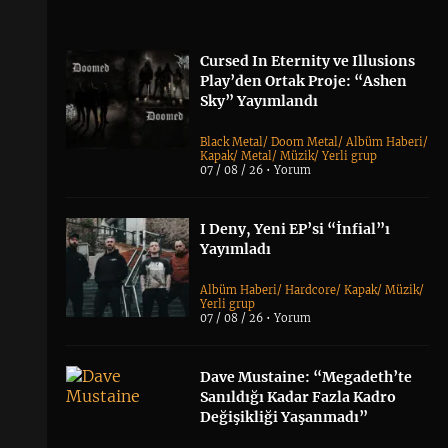
Cursed In Eternity ve Illusions
Play’den Ortak Proje: “Ashen
Sky” Yayımlandı
Black Metal
/
Doom Metal
/
Albüm Haberi
/
Kapak
/
Metal
/
Müzik
/
Yerli grup
07 / 08 / 26 •
Yorum
I Deny, Yeni EP’si “İnfial”ı
Yayımladı
Albüm Haberi
/
Hardcore
/
Kapak
/
Müzik
/
Yerli grup
07 / 08 / 26 •
Yorum
Dave Mustaine: “Megadeth’te
Sanıldığı Kadar Fazla Kadro
Değişikliği Yaşanmadı”