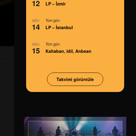
12
LP – İzmir
Tüm gün
AĞU
14
LP – İstanbul
Tüm gün
AĞU
15
Kaltaban, Idil, Anbean
Takvimi görüntüle