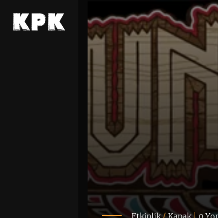
Etkinlik
/
Kapak
|
0 Yo