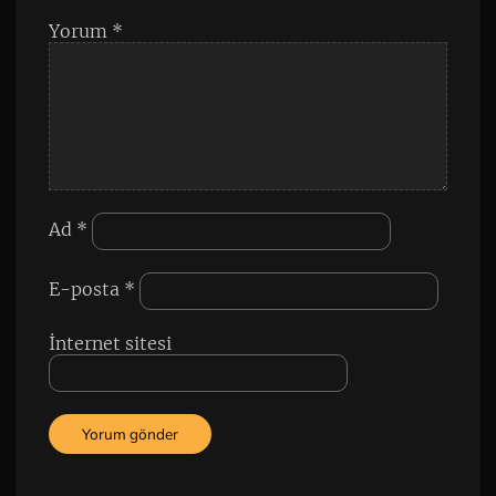
Yorum
*
Ad
*
E-posta
*
İnternet sitesi