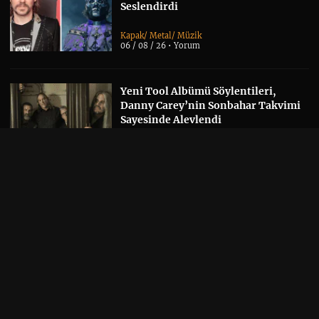
Seslendirdi
Kapak
/
Metal
/
Müzik
06 / 08 / 26 •
Yorum
Yeni Tool Albümü Söylentileri,
Danny Carey’nin Sonbahar Takvimi
Sayesinde Alevlendi
Albüm Haberi
/
Kapak
/
Müzik
06 / 08 / 26 •
Yorum