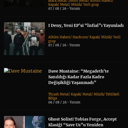
Black Metal
/
Doom Metal
/
Albüm Haberi
/
Kapak
/
Metal
/
Müzik
/
Yerli grup
07 / 08 / 26 •
Yorum
I Deny, Yeni EP’si “İnfial”ı Yayımladı
Albüm Haberi
/
Hardcore
/
Kapak
/
Müzik
/
Yerli
grup
07 / 08 / 26 •
Yorum
Dave Mustaine: “Megadeth’te
Sanıldığı Kadar Fazla Kadro
Değişikliği Yaşanmadı”
Thrash Metal
/
Kapak
/
Metal
/
Müzik
/
Tehlikeli
Bölge
06 / 08 / 26 •
Yorum
Ghost Solisti Tobias Forge, Accept
Klasiği “Save Us”u Yeniden